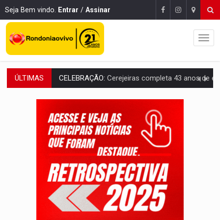
Seja Bem vindo.
Entrar
/
Assinar
CELEBRAÇÃO:
Cerejeiras completa 43 anos de emancipação com progra
ÚLTIMAS
SAÚDE:
Anvisa desmente boato sobre presença de plástico ou petr
VÍDEO:
Pitbulls fogem de residência e atacam casal de idosos 
AÇÃO CONJUNTA:
Forças policiais apreendem cerca de 1kg de our
PF ESTÁ APURANDO:
Flávio Bolsonaro escolhe Alfredo Gaspar como vice, alvo de d
GRAVE:
Homem é esfaqueado no peito durante briga ent
VÍDEO:
Denarc e Receita Federal apreendem 12 kg de skunk e arma que iam
OPERAÇÃO DA PC:
Membros do CV são presos com armas e drogas após c
ENTRADA GRATUITA:
Espetáculo As Marias Somos Nós será apresen