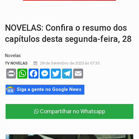
VÍDEO:
Três são presos após furto de motocicleta em frente
NOVELAS: Confira o resumo dos
capítulos desta segunda-feira, 28
Novelas
28 de Setembro de 2020 às 07:35
TV NOVELAS
Print
WhatsApp
Facebook
Messenger
Twitter
Telegram
Email
Siga a gente no Google News
Compartilhar no Whatsapp