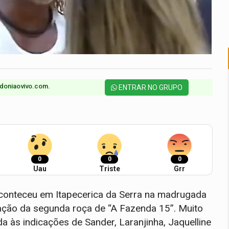
doniaovivo.com.​
ENTRAR NO GRUPO
0
0
0
Uau
Triste
Grr
aconteceu em Itapecerica da Serra na madrugada
mação da segunda roça de “A Fazenda 15”. Muito
 às indicações de Sander, Laranjinha, Jaquelline