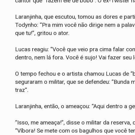
cantor que “fazem ele de bobo”. O ex-Twister 
Laranjinha, que escutou, tomou as dores e part
Todynho: “Pra mim você não dirige nem a pala
que tu!”, gritou o ator.
Lucas reagiu: “Você que veio pra cima falar co
dentro, nem lá fora. Você é sujo! Vai fazer seu l
O tempo fechou e o artista chamou Lucas de “
seguraram o militar, que se defendeu: “Bunda mo
traz”.
Laranjinha, então, o ameaçou: “Aqui dentro a ge
“Isso, me ameaça!”, disse o militar da reserva, 
“Víbora! Se mete com os bagulhos que você tem 