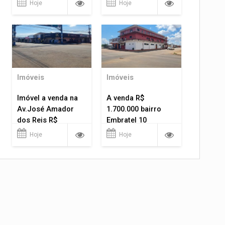
Hoje
Hoje
Imóveis
Imóveis
Imóvel a venda na
A venda R$
Av.José Amador
1.700.000 bairro
dos Reis R$
Embratel 10
1.400.000
apartamentos!
Hoje
Hoje