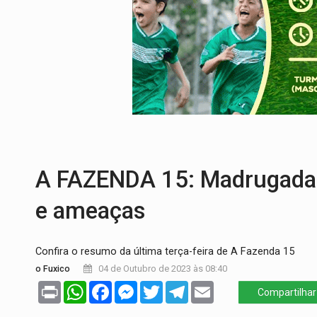
CLUBE DOS R$ 00,00:
21 candidatos dec
INTERIOR:
Ouro Preto do Oeste realiza 
DESENVOLVIMENTO:
Ideb avança nos an
VULGO 'UNIÃO':
Chefe de facção criminos
Publicação Legal:
CONVOCAÇÃO DAS ELE
EDUCAÇÃO:
Corumbiara lidera Ideb 2025
A FAZENDA 15: Madrugada 
e ameaças
Confira o resumo da última terça-feira de A Fazenda 15
o Fuxico
04 de Outubro de 2023 às 08:40
Print
WhatsApp
Facebook
Messenger
Twitter
Telegram
Email
Compartilhar