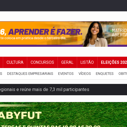
CULTURA
CONCURSOS
GERAL
LISTÃO
ELEIÇÕES 20
IS
DESTAQUES EMPRESARIAIS
EVENTOS
VÍDEOS
ENQUETES
OBIT
gionais e reúne mais de 7,3 mil participantes
e insegurança na Estrada dos Periquitos
pode resultar em cassação de prefeita de Pimenta Bueno
ições para taekwondo