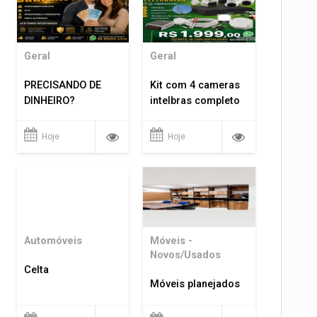
Geral
Geral
PRECISANDO DE
Kit com 4 cameras
DINHEIRO?
intelbras completo
Hoje
Hoje
Automóveis
Móveis -
Novos/Usados
Celta
Móveis planejados