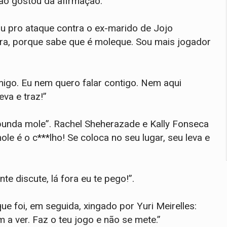
não gostou da afirmação.
iu pro ataque contra o ex-marido de Jojo
vra, porque sabe que é moleque. Sou mais jogador
migo. Eu nem quero falar contigo. Nem aqui
eva e traz!”
bunda mole”. Rachel Sheherazade e Kally Fonseca
le é o c***lho! Se coloca no seu lugar, seu leva e
nte discute, lá fora eu te pego!”.
que foi, em seguida, xingado por Yuri Meirelles:
a ver. Faz o teu jogo e não se mete.”