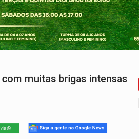
laram patrimônio zero em Rondônia nas eleições de 2026
Cavalgada da Expo Show Norte neste sábado
os iniciais do ensino fundamental em Rondônia
a é preso durante operação policial
IÇÕES: SEATER/RO
 entre redes municipais de Rondônia
com muitas brigas intensas
Siga a gente no Google News
 via