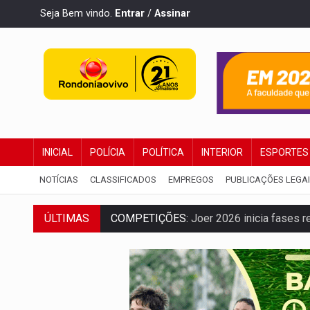
Seja Bem vindo.
Entrar
/
Assinar
INICIAL
POLÍCIA
POLÍTICA
INTERIOR
ESPORTES
NOTÍCIAS
CLASSIFICADOS
EMPREGOS
PUBLICAÇÕES LEGA
ÚLTIMAS
COMPETIÇÕES:
Joer 2026 inicia fases re
PERIGO:
Moradores denunciam escuridão 
COLIGAÇÃO:
Reabertura de ação no TSE 
INCLUSÃO:
APAE Porto Velho abre inscr