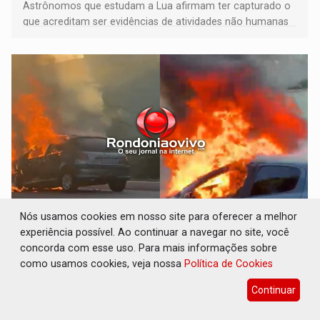
Astrônomos que estudam a Lua afirmam ter capturado o
que acreditam ser evidências de atividades não humanas
tecnologicamente avançadas (OVNIs) na Lua e em sua
órbita
Nós usamos cookies em nosso site para oferecer a melhor
ACABOU COM PEUGEOT: Incêndio destrói
experiência possível. Ao continuar a navegar no site, você
carro que era rebocado para oficina no
concorda com esse uso. Para mais informações sobre
Centro de Porto Velho
como usamos cookies, veja nossa
Política de Cookies
Polícia
08 de Agosto de 2026 às 18:56
Continuar
Mulheres estavam indo para um sítio