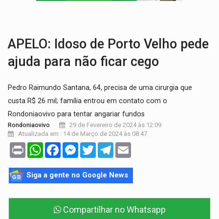
TRANSPORTE DE ARROZ:
MPF assegura cumprimento da legislação sobre transporte d
DEEPFAKE:
Sancionada lei contra violência sexual infantil na inte
APELO: Idoso de Porto Velho pede
ajuda para não ficar cego
Pedro Raimundo Santana, 64, precisa de uma cirurgia que
custa R$ 26 mil; família entrou em contato com o
Rondoniaovivo para tentar angariar fundos
29 de Fevereiro de 2024 às 12:09
Rondoniaovivo
Atualizada em : 14 de Março de 2024 às 08:47
Print
WhatsApp
Facebook
Messenger
Twitter
Telegram
Email
Siga a gente no Google News
Compartilhar no Whatsapp