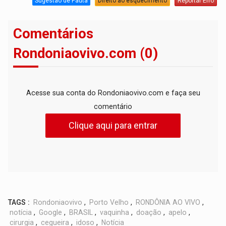
Sugestão de Pauta
Direito ao esquecimento
Reportar Erro
Comentários
Rondoniaovivo.com (0)
Acesse sua conta do Rondoniaovivo.com e faça seu
comentário
Clique aqui para entrar
TAGS :
Rondoniaovivo
,
Porto Velho
,
RONDÔNIA AO VIVO
,
notícia
,
Google
,
BRASIL
,
vaquinha
,
doação
,
apelo
,
cirurgia
,
cegueira
,
idoso
,
Notícia