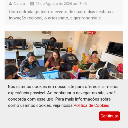
Cultura
06 de Agosto de 2026 às 13:46
Com entrada gratuita, o evento de quatro dias destaca a
inovação regional, o artesanato, a gastronomia e
promove a feira de adoção responsável de animais
Nós usamos cookies em nosso site para oferecer a melhor
experiência possível. Ao continuar a navegar no site, você
concorda com esse uso. Para mais informações sobre
FORTALECIMENTO: Contratação de novos
como usamos cookies, veja nossa
Política de Cookies
servidores reforça equipes do Cad Único nos
Cras de PVH
Continuar
Comunidade
06 de Agosto de 2026 às 13:41