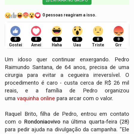
0 pessoas reagiram a isso.
0
0
0
0
0
0
Gostei
Amei
Haha
Uau
Triste
Grr
Um idoso quer continuar enxergando. Pedro
Raimundo Santana, de 64 anos, precisa de uma
cirurgia para evitar a cegueira irreversível. O
procedimento é caro - custa cerca de R$ 26 mil
reais, e a família de Pedro organizou
uma
vaquinha online
para arcar com o valor.
Raquel Brito, filha de Pedro, entrou em contato
com o
Rondoniaovivo
na última quarta-feira (28)
para pedir ajuda na divulgação da campanha. “Ele