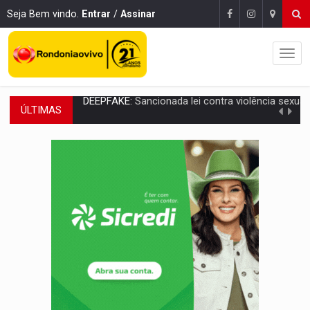
Seja Bem vindo.
Entrar
/
Assinar
ÚLTIMAS
COLEGIADO:
Brasil e Rússia discutem energia nuclear, defesa e ciênc
URGENTE:
Colisão entre caminhão e carro deixa quatro mortos e um em est
ENCONTRO:
Amazônia Negra ganha projeção nacional com participação de M
PREVISÃO:
Porto Velho tem chances de chuvas isoladas nesta se
SINDICATOS UNIDOS:
Assembleia Geral delibera greve da educação municip
PROCESSO SELETIVO:
Rondoniaovivo abre oficina de Comunicação com oportunidade
AGOSTO LILÁS:
MPRO lança de portal e promove reflexão sobre trajetória da Le
REGULARIZAÇÃO:
Refis 2026 segue até o fim do ano para regulariz