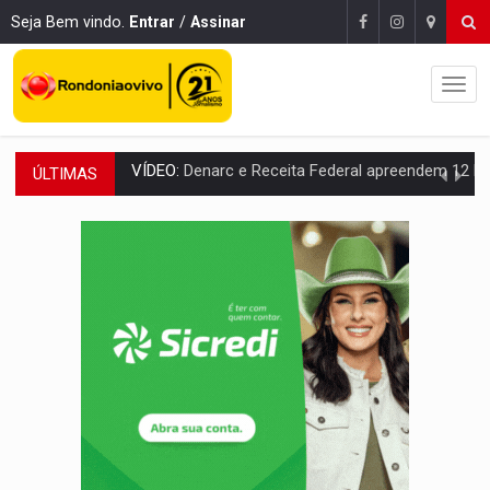
Seja Bem vindo.
Entrar
/
Assinar
ÚLTIMAS
OPERAÇÃO DA PC:
Membros do CV são presos com armas e drogas após c
ENTRADA GRATUITA:
Espetáculo As Marias Somos Nós será apresen
VÍDEO:
Três são presos após furto de motocicleta em frente
CELEBRAÇÃO:
Cerejeiras completa 43 anos de emancipação com progra
SAÚDE:
Anvisa desmente boato sobre presença de plástico ou petr
VÍDEO:
Pitbulls fogem de residência e atacam casal de idosos 
AÇÃO CONJUNTA:
Forças policiais apreendem cerca de 1kg de our
PF ESTÁ APURANDO:
Flávio Bolsonaro escolhe Alfredo Gaspar como vice, alvo de d