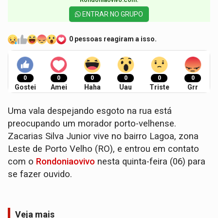
ENTRAR NO GRUPO
0 pessoas reagiram a isso.
0
0
0
0
0
0
Gostei
Amei
Haha
Uau
Triste
Grr
Uma vala despejando esgoto na rua está
preocupando um morador porto-velhense.
Zacarias Silva Junior vive no bairro Lagoa, zona
Leste de Porto Velho (RO), e entrou em contato
com o
Rondoniaovivo
nesta quinta-feira (06) para
se fazer ouvido.
Veja mais