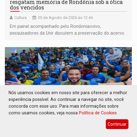
resgatam memória de Rondônia sob a ótica
dos vencidos
Cultura
05 de Agosto de 2026 às 12:44
Em painel acompanhado pelo Rondoniaovivo,
pesquisadores da Unir discutem a preservação do acervo
do século 20 e o legado de Sílvio Tendler, que defendia a
memória como bússola para o futuro
Nós usamos cookies em nosso site para oferecer a melhor
experiência possível. Ao continuar a navegar no site, você
concorda com esse uso. Para mais informações sobre
como usamos cookies, veja nossa
Política de Cookies
ELEIÇÕES 2026: Fernando Silva é
Continuar
homologado candidato durante convenção
do Republicanos