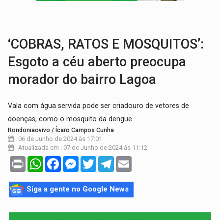
GRAVE:
Homem é esfaqueado no peito durante briga ent
VÍDEO:
Denarc e Receita Federal apreendem 12 kg de skunk e arma que iam
‘COBRAS, RATOS E MOSQUITOS’:
Esgoto a céu aberto preocupa
morador do bairro Lagoa
Vala com água servida pode ser criadouro de vetores de
doenças, como o mosquito da dengue
Rondoniaovivo / Ícaro Campos Cunha
06 de Junho de 2024 às 17:01
Atualizada em : 07 de Junho de 2024 às 11:12
Print
WhatsApp
Facebook
Messenger
Twitter
Telegram
Email
Siga a gente no Google News