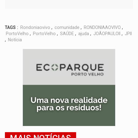
TAGS :
Rondoniaovivo
,
comunidade
,
RONDONIAAOVIVO
,
PortoVelho
,
PortoVelho
,
SAÚDE
,
ajuda
,
JOÃOPAULOII
,
JPII
,
Notícia