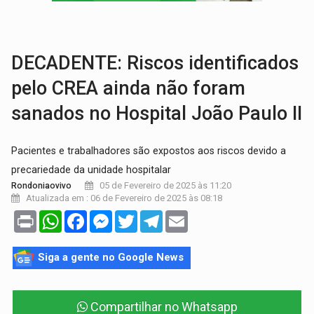
BRASIL CONTRA O CRIME:
Acusado de guardar armas de facção é preso com rev
TRAGÉDIA:
Sobe para cinco o número de mortos em colisão entre carreta e Fia
DECADENTE: Riscos identificados
pelo CREA ainda não foram
sanados no Hospital João Paulo II
Pacientes e trabalhadores são expostos aos riscos devido a
precariedade da unidade hospitalar
05 de Fevereiro de 2025 às 11:20
Rondoniaovivo
Atualizada em : 06 de Fevereiro de 2025 às 08:18
Print
WhatsApp
Facebook
Messenger
Twitter
Telegram
Email
Siga a gente no Google News
Compartilhar no Whatsapp