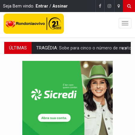
Seja Bem vindo.
Entrar
/
Assinar
ÚLTIMAS
TRANSPORTE DE ARROZ:
MPF assegura cumprimento da legislação sobre transporte d
DEEPFAKE:
Sancionada lei contra violência sexual infantil na inte
COLEGIADO:
Brasil e Rússia discutem energia nuclear, defesa e ciênc
URGENTE:
Colisão entre caminhão e carro deixa quatro mortos e um em est
ENCONTRO:
Amazônia Negra ganha projeção nacional com participação de M
PREVISÃO:
Porto Velho tem chances de chuvas isoladas nesta se
SINDICATOS UNIDOS:
Assembleia Geral delibera greve da educação municip
PROCESSO SELETIVO:
Rondoniaovivo abre oficina de Comunicação com oportunidade