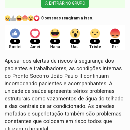
ENTRAR NO GRUPO
0 pessoas reagiram a isso.
0
0
0
0
0
0
Gostei
Amei
Haha
Uau
Triste
Grr
Apesar dos alertas de riscos à segurança dos
pacientes e trabalhadores, as condições internas
do Pronto Socorro João Paulo II continuam
incomodando pacientes e acompanhantes. A
unidade de saúde apresenta sérios problemas
estruturais como vazamentos de água do telhado
e das centrais de ar condicionado. As paredes
mofadas e superlotação também são problemas
constantes que colocam em risco todos que
utilizam o hospital.