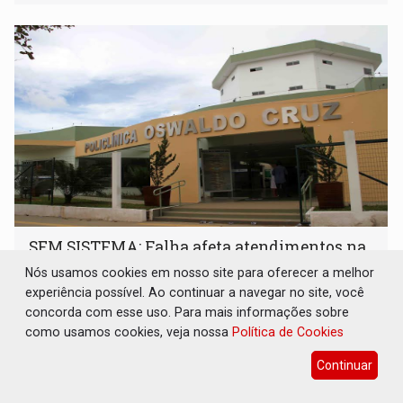
população na definição da proposta
SEM SISTEMA: Falha afeta atendimentos na
Policlínica Oswaldo Cruz
Nós usamos cookies em nosso site para oferecer a melhor
experiência possível. Ao continuar a navegar no site, você
Geral
06 de Agosto de 2026 às 11:29
concorda com esse uso. Para mais informações sobre
Pacientes relatam dificuldades para marcar consultas na
como usamos cookies, veja nossa
Política de Cookies
unidade de saúde em Rondônia
Continuar