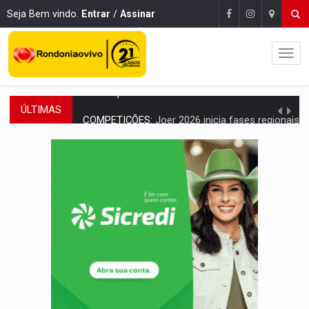
Seja Bem vindo.
Entrar
/
Assinar
ÚLTIMAS
COMPETIÇÕES:
Joer 2026 inicia fases regionais e reúne mais de 7,3 mil
PERIGO:
Moradores denunciam escuridão e insegurança na Estrada d
COLIGAÇÃO:
Reabertura de ação no TSE pode resultar em cassação de prefeita 
INCLUSÃO:
APAE Porto Velho abre inscrições para 
CLUBE DOS R$ 00,00:
21 candidatos declaram patrimônio zero em Rondônia na
INTERIOR:
Ouro Preto do Oeste realiza Cavalgada da Expo Show Norte
DESENVOLVIMENTO:
Ideb avança nos anos iniciais do ensino fundamen
VULGO 'UNIÃO':
Chefe de facção criminosa é preso durante oper