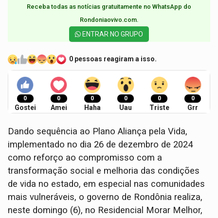
Receba todas as notícias gratuitamente no WhatsApp do
Rondoniaovivo.com.​
ENTRAR NO GRUPO
0 pessoas reagiram a isso.
0
0
0
0
0
0
Gostei
Amei
Haha
Uau
Triste
Grr
Dando sequência ao Plano Aliança pela Vida,
implementado no dia 26 de dezembro de 2024
como reforço ao compromisso com a
transformação social e melhoria das condições
de vida no estado, em especial nas comunidades
mais vulneráveis, o governo de Rondônia realiza,
neste domingo (6), no Residencial Morar Melhor,