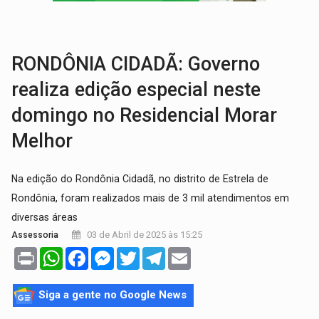
URGENTE:
Acidente envolve cinco veículos em obra de recapeamen
EDUCAÇÃO:
Corumbiara lidera Ideb 2025 entre redes municipai
RONDÔNIA CIDADÃ: Governo
realiza edição especial neste
domingo no Residencial Morar
Melhor
Na edição do Rondônia Cidadã, no distrito de Estrela de
Rondônia, foram realizados mais de 3 mil atendimentos em
diversas áreas
03 de Abril de 2025 às 15:25
Assessoria
Print
WhatsApp
Facebook
Messenger
Twitter
Telegram
Email
Siga a gente no Google News