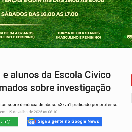
nsão continental e posição estratégica na América do Sul
para quem quer morar sozinho
pécie de rã em florestas alagadas da Amazônia
Veja como consultar o aparelho antes
em prazo, mas exige atenção aos sinais
 alunos da Escola Cívico
ormados sobre investigação
tas sobre denúncia de abuso s3xva1 praticado por professor
em : 19 de Julho de 2025 às 08:10
Siga a gente no Google News
 via