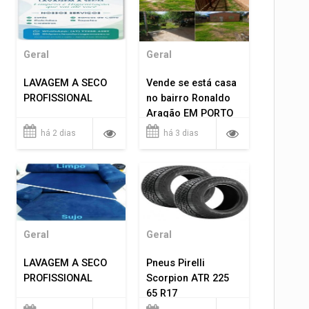
Geral
Geral
LAVAGEM A SECO
Vende se está casa
PROFISSIONAL
no bairro Ronaldo
Aragão EM PORTO
VELHO RO.
há 2 dias
há 3 dias
Geral
Geral
LAVAGEM A SECO
Pneus Pirelli
PROFISSIONAL
Scorpion ATR 225
65 R17