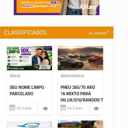
CLASSIFICADOS
VEJA MAIS
Geral
Automóveis
SEU NOME LIMPO
PNEU 265/70 ARO
PARCELADO
16 MIXTO PARA
HILUX/S10/RANGER/TRITON
ETC... MONTAGEM
há 2 dias
há 2 dias
GRATIS 599,00