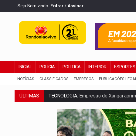
Seja Bem vindo.
Entrar
/
Assinar
INICIAL
POLÍCIA
POLÍTICA
INTERIOR
ESPORTES
NOTÍCIAS
CLASSIFICADOS
EMPREGOS
PUBLICAÇÕES LEGA
TECNOLOGIA:
Empresas de Xangai aprimo
ÚLTIMAS
PROTEGE A TERRA:
China descobre como
VÍDEO:
Motociclista morre após bater na
PARECE UM NUGGET:
Essa receita com fr
EMPREENDEDORISMO:
7 negócios que p