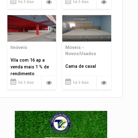
há 3 dias
há 3 dias
Imóveis
Móveis -
Novos/Usados
Vila com 16 ap a
Cama de casal
venda mais 1 % de
rendimento
há 3 dias
há 3 dias