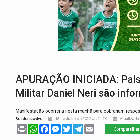
GIGANTE DA AMÉRICA:
Brasil reúne dime
INDEPENDÊNCIA:
10 dicas importantes 
VARCENA:
Cientistas descobrem nova es
BARGANHA:
Vai comprar celular usado? 
AMOR PERDIDO DÓI:
Luto amoroso não t
APURAÇÃO INICIADA: Pais e
Militar Daniel Neri são inf
Manifestação ocorreria nesta manhã para cobrariam respos
Rondoniaovivo
18 de Julho de 2025 às 11:29
Atualizada 
Print
WhatsApp
Facebook
Messenger
Twitter
Telegram
Email
Compartilhar