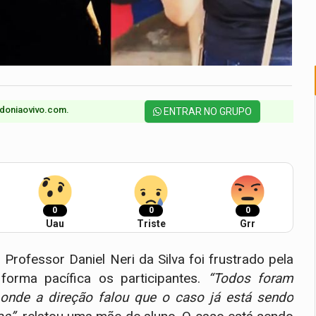
doniaovivo.com.​
ENTRAR NO GRUPO
0
0
0
Uau
Triste
Grr
r Professor Daniel Neri da Silva foi frustrado pela
forma pacífica os participantes.
“Todos foram
onde a direção falou que o caso já está sendo