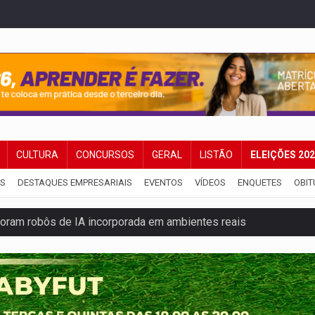
CULTURA
CONCURSOS
GERAL
LISTÃO
ELEIÇÕES 20
IS
DESTAQUES EMPRESARIAIS
EVENTOS
VÍDEOS
ENQUETES
OBIT
ram robôs de IA incorporada em ambientes reais
 explodir asteroide com bomba nuclear espacial
 traseira de caminhone Amarok
ango virou o meu jantar favorito
odem começar com pouco dinheiro e virar fonte de renda