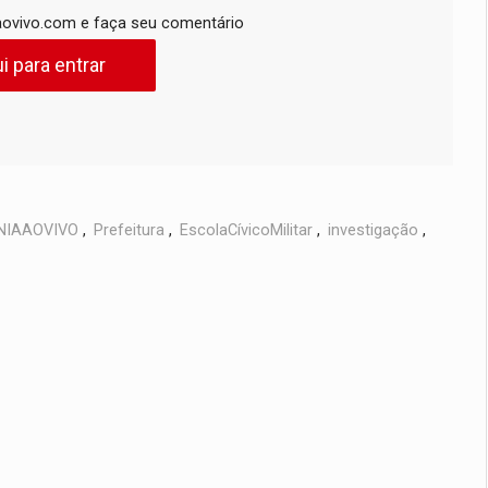
ovivo.com e faça seu comentário
i para entrar
NIAAOVIVO
,
Prefeitura
,
EscolaCívicoMilitar
,
investigação
,