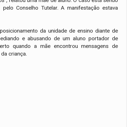
os”
, relatou uma mãe de aluno. O caso está sendo
o pelo Conselho Tutelar. A manifestação estava
 posicionamento da unidade de ensino diante de
sediando e abusando de um aluno portador de
oberto quando a mãe encontrou mensagens de
da criança.