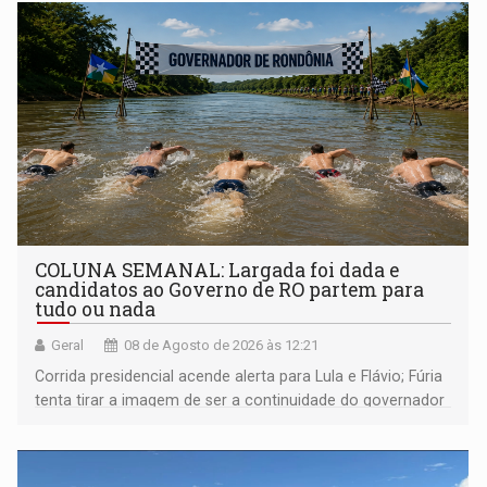
COLUNA SEMANAL: Largada foi dada e
candidatos ao Governo de RO partem para
tudo ou nada
Geral
08 de Agosto de 2026 às 12:21
Corrida presidencial acende alerta para Lula e Flávio; Fúria
tenta tirar a imagem de ser a continuidade do governador
Marcos Rocha; ex-prefeito Hildon Chaves parece ainda
não ter entrado no modo eleição; ABAV faz evento em
Porto Velho