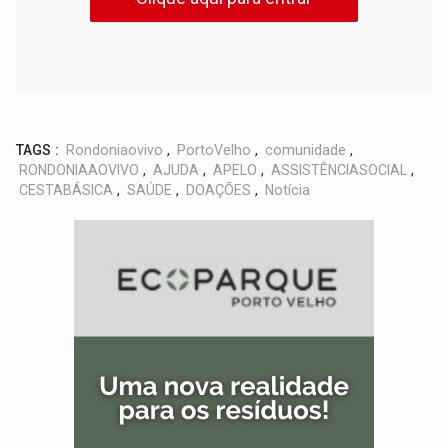
TAGS :
Rondoniaovivo
,
PortoVelho
,
comunidade
,
RONDONIAAOVIVO
,
AJUDA
,
APELO
,
ASSISTÊNCIASOCIAL
,
CESTABÁSICA
,
SAÚDE
,
DOAÇÕES
,
Notícia