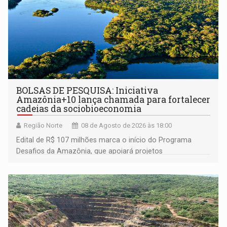
BOLSAS DE PESQUISA: Iniciativa
Amazônia+10 lança chamada para fortalecer
cadeias da sociobioeconomia
Região Norte
08 de Agosto de 2026 às 18:00
Edital de R$ 107 milhões marca o início do Programa
Desafios da Amazônia, que apoiará projetos
desenvolvidos por redes de pesquisa e inovação. A
submissão de pré-propostas poderá ser feita até 1º de
setembro