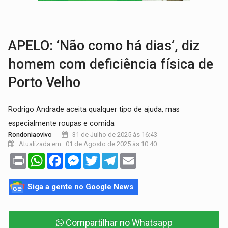
VÍDEO:
Falso vendedor de salgados é preso por tráfico de drogas n
BATATA-DOCE E FRANGO:
Faça esse escondidinho e me convide
APELO: ‘Não como há dias’, diz
homem com deficiência física de
Porto Velho
Rodrigo Andrade aceita qualquer tipo de ajuda, mas
especialmente roupas e comida
31 de Julho de 2025 às 16:43
Rondoniaovivo
Atualizada em : 01 de Agosto de 2025 às 10:40
Print
WhatsApp
Facebook
Messenger
Twitter
Telegram
Email
Siga a gente no Google News
Compartilhar no Whatsapp