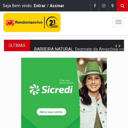
Seja Bem vindo.
Entrar
/
Assinar
ÚLTIMAS
BARREIRA NATURAL:
Desmate da Amazônia corta chuvas no Sul e ameaça produção
:
Anvisa libera venda de medicamentos pela Shopee, mas mantém 
MAIS RIGOR:
Nova lei endurece punição por abuso sexual contra crian
POLUIÇÃO E RISCOS:
Retirada de fiação irregular avança no país e em PVH p
VÍDEO:
Armado com machado, homem ameaça matar sobrinha grávida e com
TRIBUNAL DO CRIME:
Homem é espancado por facção criminosa 
VÍDEO:
Perseguição é registrada no shopping após colombiana furtar ce
LUDOPATIA:
Apostas online começam a afetar produtividade e rotina