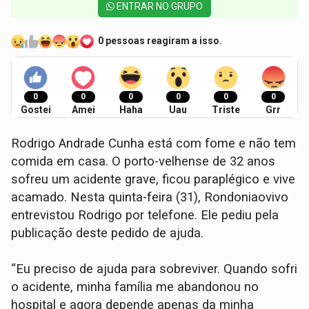
ENTRAR NO GRUPO
0 pessoas reagiram a isso.
0
0
0
0
0
0
Gostei
Amei
Haha
Uau
Triste
Grr
Rodrigo Andrade Cunha está com fome e não tem
comida em casa. O porto-velhense de 32 anos
sofreu um acidente grave, ficou paraplégico e vive
acamado. Nesta quinta-feira (31), Rondoniaovivo
entrevistou Rodrigo por telefone. Ele pediu pela
publicação deste pedido de ajuda.
“Eu preciso de ajuda para sobreviver. Quando sofri
o acidente, minha família me abandonou no
hospital e agora depende apenas da minha