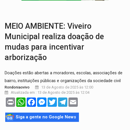
DIA DOS PAIS:
Foragido por latrocínio é preso após levar filho de dois anos p
PECHINCHA:
STJ decide que prefeitura não deve indenizar comprador de 
MEIO AMBIENTE: Viveiro
Municipal realiza doação de
mudas para incentivar
arborização
Doações estão abertas a moradores, escolas, associações de
bairro, instituições públicas e organizações da sociedade civil
13 de Agosto de 2025 às 12:00
Rondoniaovivo
Atualizada em : 13 de Agosto de 2025 às 12:04
Print
WhatsApp
Facebook
Messenger
Twitter
Telegram
Email
Siga a gente no Google News