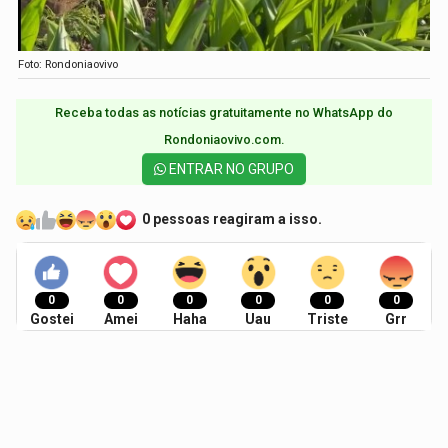
Foto: Rondoniaovivo
Receba todas as notícias gratuitamente no WhatsApp do
Rondoniaovivo.com.​
ENTRAR NO GRUPO
0 pessoas reagiram a isso.
0
0
0
0
0
0
Gostei
Amei
Haha
Uau
Triste
Grr