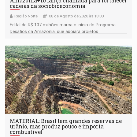
Amazônia+10 lança chamada para fortalecer
cadeias da sociobioeconomia
Região Norte
08 de Agosto de 2026 às 18:00
Edital de R$ 107 milhões marca o início do Programa
Desafios da Amazônia, que apoiará projetos
desenvolvidos por redes de pesquisa e inovação. A
submissão de pré-propostas poderá ser feita até 1º de
setembro
MATERIAL: Brasil tem grandes reservas de
urânio, mas produz pouco e importa
combustível