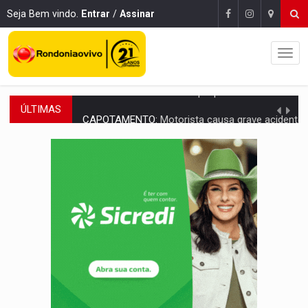
Seja Bem vindo.
Entrar
/
Assinar
ÚLTIMAS
CAPOTAMENTO:
Motorista causa grave acidente com HR-V e f
VÍDEO:
Falso vendedor de salgados é preso por tráfico de drogas n
BATATA-DOCE E FRANGO:
Faça esse escondidinho e me convide
BARREIRA NATURAL:
Desmate da Amazônia corta chuvas no Sul e ameaça produção
:
Anvisa libera venda de medicamentos pela Shopee, mas mantém 
MAIS RIGOR:
Nova lei endurece punição por abuso sexual contra crian
POLUIÇÃO E RISCOS:
Retirada de fiação irregular avança no país e em PVH p
VÍDEO:
Armado com machado, homem ameaça matar sobrinha grávida e com