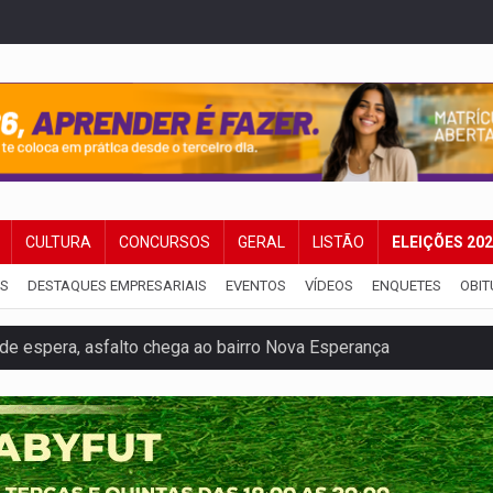
CULTURA
CONCURSOS
GERAL
LISTÃO
ELEIÇÕES 20
IS
DESTAQUES EMPRESARIAIS
EVENTOS
VÍDEOS
ENQUETES
OBIT
e espera, asfalto chega ao bairro Nova Esperança
na programação do Festival de Dança de Joinville
rro de digitação' em declaração de patrimônio de R$ 29 mi
 pelo adicional de incentivo com efeitos retroativos