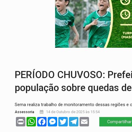
Publicação Legal:
AVISO DE LICITAÇÃO: P
BR-364:
Polícia apreende mais de uma t
EMOCIONE:
PRESENTES: Confira os sort
VOVÔ LADRÃO:
Idoso é filmado furtando 
JUSTIÇA:
Comarca de Nova Mamoré terá se
PREVISÃO:
Interior de Rondônia terá sáb
PERÍODO CHUVOSO: Prefeit
população sobre quedas de
Sema realiza trabalho de monitoramento dessas regiões e
Assessoria
14 de Outubro de 2025 às 15:54
Print
WhatsApp
Facebook
Messenger
Twitter
Telegram
Email
Compartilhar