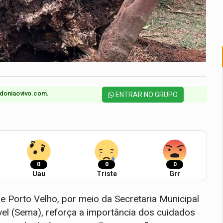
doniaovivo.com.​
ENTRAR NO GRUPO
0
0
0
Uau
Triste
Grr
de Porto Velho, por meio da Secretaria Municipal
el (Sema), reforça a importância dos cuidados