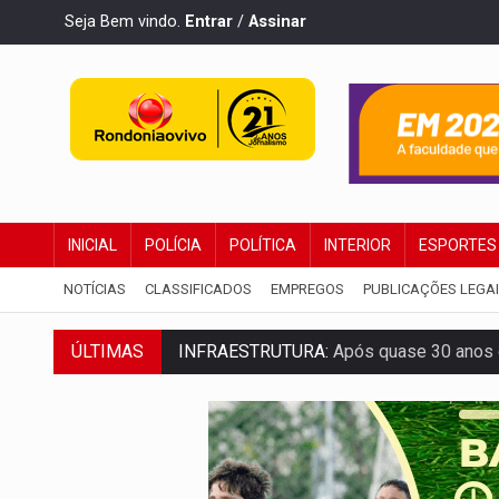
Seja Bem vindo.
Entrar
/
Assinar
INICIAL
POLÍCIA
POLÍTICA
INTERIOR
ESPORTES
NOTÍCIAS
CLASSIFICADOS
EMPREGOS
PUBLICAÇÕES LEGA
INFRAESTRUTURA:
Após quase 30 anos d
ÚLTIMAS
A ILHA:
Coreografia de Rondônia estreia 
ELEIÇÕES 2026:
Sgt. Mouza esclarece 'e
JUDICIÁRIO:
Sinjur parabeniza servidores