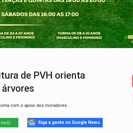
regão Eletrônico Nº 12/2026 - UASG 200095
onelada de drogas em fundo falso de caminhão
eados na promoção de dia dos Pais
bicicleta na frente de comércio
u primeiro júri popular
ado (8) de calor intenso e tempo firme
ura de PVH orienta
 árvores
 conta com o apoio dos moradores
Siga a gente no Google News
 via