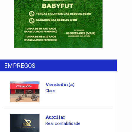
EMPREGOS
Vendedor(a)
Claro
Auxiliar
Real contabilidade