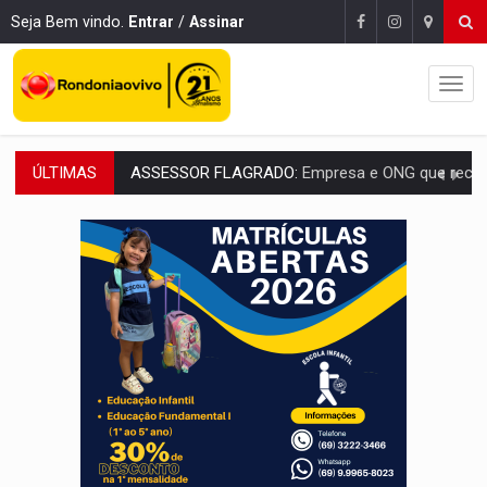
Seja Bem vindo.
Entrar
/
Assinar
ÚLTIMAS
INFLUENCIARIA ELEIÇÕES:
Justiça Eleitoral manda tirar vídeo com suposta d
CONEXÃO RONDONIAOVIVO:
Marcio Barreto, pres. da ABAV-RO, alerta sobre golpes 
DA RECICLAGEM AO SUCESSO:
A trajetória de superação de Car
'RIO OMERÊ':
MPF pede condenação do Banco do Brasil por financiar atividade
INFRAESTRUTURA:
Vilhena realiza audiência pública sobre moderniz
SEM SISTEMA:
Falha afeta atendimentos na Policlínica Os
VÍDEO:
Colisão entre motos deixa dois feridos próximo ao S
SOLIDARIEDADE:
Cadelinha com câncer precisa de aj