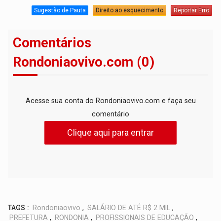
Sugestão de Pauta
Direito ao esquecimento
Reportar Erro
Comentários
Rondoniaovivo.com (0)
Acesse sua conta do Rondoniaovivo.com e faça seu
comentário
Clique aqui para entrar
TAGS :
Rondoniaovivo
,
SALÁRIO DE ATÉ R$ 2 MIL
,
PREFETURA
,
RONDONIA
,
PROFISSIONAIS DE EDUCAÇÃO
,