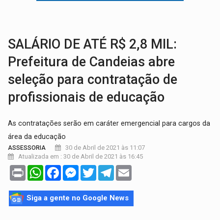
ESQUEMA DE FRAUDES:
Polícia Civil deflagra a terceira fase da Oper
ASSESSOR FLAGRADO:
Empresa e ONG que recebeu R$ 12 mi em emendas estão
SALÁRIO DE ATÉ R$ 2,8 MIL:
Prefeitura de Candeias abre
seleção para contratação de
profissionais de educação
As contratações serão em caráter emergencial para cargos da
área da educação
30 de Abril de 2021 às 11:07
ASSESSORIA
Atualizada em : 30 de Abril de 2021 às 16:45
Print
WhatsApp
Facebook
Messenger
Twitter
Telegram
Email
Siga a gente no Google News