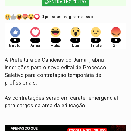
ENTRAR NO GRUPO
0 pessoas reagiram a isso.
0
0
0
0
0
0
Gostei
Amei
Haha
Uau
Triste
Grr
A Prefeitura de Candeias do Jamari, abriu
inscrições para o novo edital de Processo
Seletivo para contratação temporária de
profissionais.
As contratações serão em caráter emergencial
para cargos da área da educação.