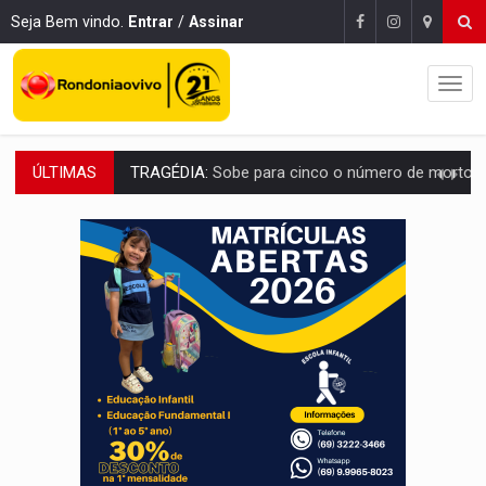
Seja Bem vindo.
Entrar
/
Assinar
ÚLTIMAS
TRANSPORTE DE ARROZ:
MPF assegura cumprimento da legislação sobre transporte d
DEEPFAKE:
Sancionada lei contra violência sexual infantil na inte
COLEGIADO:
Brasil e Rússia discutem energia nuclear, defesa e ciênc
URGENTE:
Colisão entre caminhão e carro deixa quatro mortos e um em est
ENCONTRO:
Amazônia Negra ganha projeção nacional com participação de M
PREVISÃO:
Porto Velho tem chances de chuvas isoladas nesta se
SINDICATOS UNIDOS:
Assembleia Geral delibera greve da educação municip
PROCESSO SELETIVO:
Rondoniaovivo abre oficina de Comunicação com oportunidade