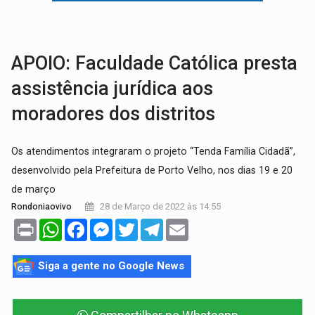
BRASIL CONTRA O CRIME:
Acusado de guardar armas de facção é preso com rev
TRAGÉDIA:
Sobe para cinco o número de mortos em colisão entre carreta e Fia
APOIO: Faculdade Católica presta
assistência jurídica aos
moradores dos distritos
Os atendimentos integraram o projeto “Tenda Família Cidadã”,
desenvolvido pela Prefeitura de Porto Velho, nos dias 19 e 20
de março
28 de Março de 2022 às 14:55
Rondoniaovivo
Print
WhatsApp
Facebook
Messenger
Twitter
Telegram
Email
Siga a gente no Google News