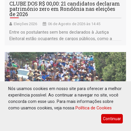
CLUBE DOS R$ 00,00: 21 candidatos declaram
patrimônio zero em Rondônia nas eleições
de 2026
Eleições 2026
06 de Agosto de 2026 às 14:45
Entre os postulantes sem bens declarados à Justiça
Eleitoral estão ocupantes de cargos públicos, como a
deputada federal Cristiane Lopes (PODE), o vereador
Pedro Geovar (PP) e a vice-prefeita Magna dos Anjos
(NOVO)
Nós usamos cookies em nosso site para oferecer a melhor
experiência possível. Ao continuar a navegar no site, você
concorda com esse uso. Para mais informações sobre
como usamos cookies, veja nossa
Política de Cookies
Continuar
INTERIOR: Ouro Preto do Oeste realiza
Cavalgada da Expo Show Norte neste sábado