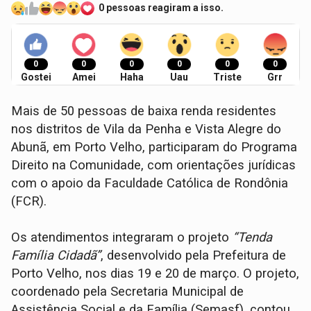
0 pessoas reagiram a isso.
0
0
0
0
0
0
Gostei
Amei
Haha
Uau
Triste
Grr
Mais de 50 pessoas de baixa renda residentes
nos distritos de Vila da Penha e Vista Alegre do
Abunã, em Porto Velho, participaram do Programa
Direito na Comunidade, com orientações jurídicas
com o apoio da Faculdade Católica de Rondônia
(FCR).
Os atendimentos integraram o projeto
“Tenda
Família Cidadã”
, desenvolvido pela Prefeitura de
Porto Velho, nos dias 19 e 20 de março. O projeto,
coordenado pela Secretaria Municipal de
Assistência Social e da Família (Semasf), contou