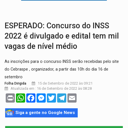
EMOCIONE:
PRESENTES: Confira os sorteados na promoção de 
VOVÔ LADRÃO:
Idoso é filmado furtando bicicleta na frente
ESPERADO: Concurso do INSS
2022 é divulgado e edital tem mil
vagas de nível médio
As inscrições para o concurso INSS serão recebidas pelo site
do Cebraspe , organizador, a partir das 10h do dia 16 de
setembro
15 de Setembro de 2022 às 09:21
Folha Dirigida
Atualizada em : 16 de Setembro de 2022 às 08:28
Print
WhatsApp
Facebook
Messenger
Twitter
Telegram
Email
Siga a gente no Google News