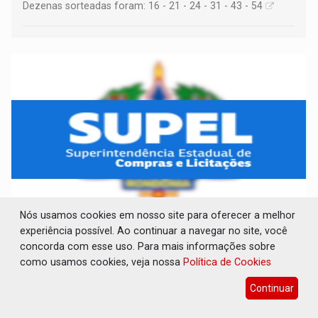
Dezenas sorteadas foram: 16 - 21 - 24 - 31 - 43 - 54
Nós usamos cookies em nosso site para oferecer a melhor
AVISO DE LICITAÇÃO: PREGÃO ELETRÔNICO
experiência possível. Ao continuar a navegar no site, você
Nº 90091/2025/SUPEL/RO
concorda com esse uso. Para mais informações sobre
como usamos cookies, veja nossa
Política de Cookies
Publicações Legais
07 de Agosto de 2026 às 09:35
Continuar