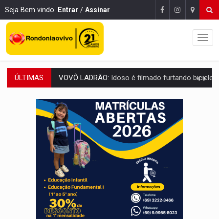
Seja Bem vindo.
Entrar
/
Assinar
ÚLTIMAS
JUSTIÇA:
Comarca de Nova Mamoré terá seu primeiro jú
ADAILTON FÚRIA:
Assessoria denuncia suposto ataque com perfis falso
VÍDEO:
Motoboy de delivery sofre fratura após mulher avançar 
ELEIÇÕES 2026:
Ulisses Guimarães e as nuvens no céu de Rondônia – Por 
DECISÃO REVISADA:
Nunes Marques reduz pena de Acir Gurgacz e declara pun
CONEXÃO RONDONIAOVIVO:
Museólogo Antônio Ocampo lança livro sob
ELEIÇÕES 2026:
Patrimônio de candidata a deputada federal do PL salta R$ 1 m
VÍDEO:
Quadrilha é flagrada com cerca de 200 porções