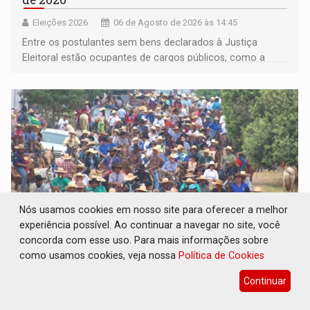
Eleições 2026
06 de Agosto de 2026 às 14:45
Entre os postulantes sem bens declarados à Justiça
Eleitoral estão ocupantes de cargos públicos, como a
deputada federal Cristiane Lopes (PODE), o vereador
Pedro Geovar (PP) e a vice-prefeita Magna dos Anjos
(NOVO)
Nós usamos cookies em nosso site para oferecer a melhor
experiência possível. Ao continuar a navegar no site, você
concorda com esse uso. Para mais informações sobre
como usamos cookies, veja nossa
Política de Cookies
INTERIOR: Ouro Preto do Oeste realiza
Cavalgada da Expo Show Norte neste sábado
Continuar
Cultura
06 de Agosto de 2026 às 14:39