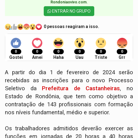
Rondoniaovivo.com.​
ENTRAR NO GRUPO
0 pessoas reagiram a isso.
0
0
0
0
0
0
Gostei
Amei
Haha
Uau
Triste
Grr
A partir do dia 1 de fevereiro de 2024 serão
recebidas as inscrições para o novo Processo
Seletivo da
Prefeitura de Castanheiras
, no
Estado de Rondônia, que tem como objetivo a
contratação de 143 profissionais com formação
nos níveis fundamental, médio e superior.
Os trabalhadores admitidos deverão exercer as
funções em jornadas de 20 horas a 40 horas