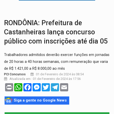
TRAGÉDIA:
Sobe para cinco o número de mortos em colisão entre carreta e Fia
TRANSPORTE DE ARROZ:
MPF assegura cumprimento da legislação sobre transporte d
RONDÔNIA: Prefeitura de
Castanheiras lança concurso
público com inscrições até dia 05
Trabalhadores admitidos deverão exercer funções em jornadas
de 20 horas a 40 horas semanais, com remuneração que varia
de R$ 1.421,00 a R$ 8.000,00 ao mês
01 de Fevereiro de 2024 às 08:54
PCI Concursos
Atualizada em : 01 de Fevereiro de 2024 às 17:56
Print
WhatsApp
Facebook
Messenger
Twitter
Telegram
Email
Siga a gente no Google News