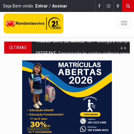
Seja Bem vindo.
Entrar
/
Assinar
ÚLTIMAS
DEEPFAKE:
Sancionada lei contra violência sexual infantil na inte
COLEGIADO:
Brasil e Rússia discutem energia nuclear, defesa e ciênc
URGENTE:
Colisão entre caminhão e carro deixa quatro mortos e um em est
ENCONTRO:
Amazônia Negra ganha projeção nacional com participação de M
PREVISÃO:
Porto Velho tem chances de chuvas isoladas nesta se
SINDICATOS UNIDOS:
Assembleia Geral delibera greve da educação municip
PROCESSO SELETIVO:
Rondoniaovivo abre oficina de Comunicação com oportunidade
AGOSTO LILÁS:
MPRO lança de portal e promove reflexão sobre trajetória da Le