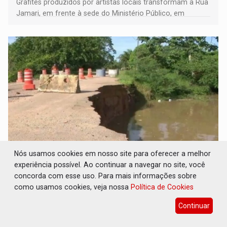
Grafites produzidos por artistas locais transformam a Rua
Jamari, em frente à sede do Ministério Público, em
espaço de conscientização sobre os 20 anos da Lei Maria
da Penha e o enfrentamento à violência
Nós usamos cookies em nosso site para oferecer a melhor
PEDIDO DE PROVIDÊNCIA: Erosão ameaça
experiência possível. Ao continuar a navegar no site, você
acesso a bairros às margens do rio Madeira
concorda com esse uso. Para mais informações sobre
em Porto Velho
como usamos cookies, veja nossa
Política de Cookies
Comunidade
06 de Agosto de 2026 às 08:38
Continuar
A área é monitorada pela Defesa Civil de Porto Velho
desde o início deste ano, após apresentar instabilidade no