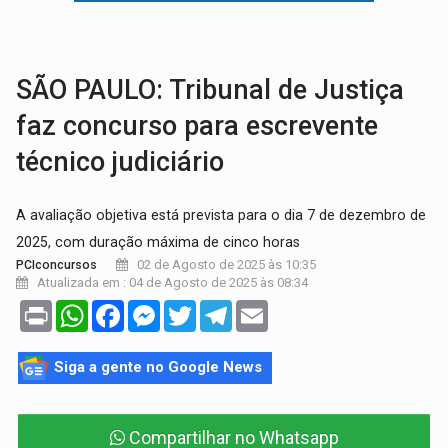
RO EMPREENDEDORA:
2ª edição da feira começa nesta quinta-feira (6) no 
FORTALECIMENTO:
Contratação de novos servidores reforça equipes do Cad Úni
SÃO PAULO: Tribunal de Justiça
faz concurso para escrevente
técnico judiciário
A avaliação objetiva está prevista para o dia 7 de dezembro de
2025, com duração máxima de cinco horas
02 de Agosto de 2025 às 10:35
PCIconcursos
Atualizada em : 04 de Agosto de 2025 às 08:34
Print
WhatsApp
Facebook
Messenger
Twitter
Telegram
Email
Siga a gente no Google News
Compartilhar no Whatsapp