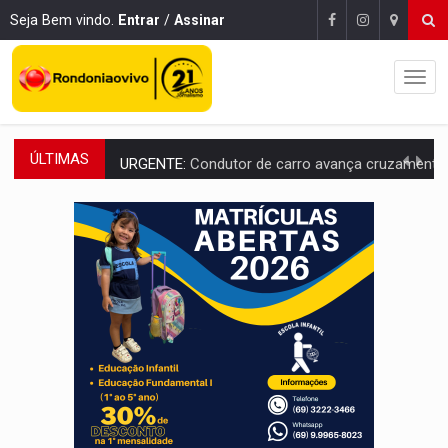
Seja Bem vindo.
Entrar
/
Assinar
ÚLTIMAS
URGENTE:
Condutor de carro avança cruzamento e deixa motociclista
'OS OLHOS DO BRASIL':
Emanuel Neri transforma indignação e esperança em roc
SOB INVESTIGAÇÃO:
Dentista de PVH é denunciado por transmitir HIV a
ESQUEMA DE FRAUDES:
Polícia Civil deflagra a terceira fase da Oper
ASSESSOR FLAGRADO:
Empresa e ONG que recebeu R$ 12 mi em emendas estão
INFLUENCIARIA ELEIÇÕES:
Justiça Eleitoral manda tirar vídeo com suposta d
CONEXÃO RONDONIAOVIVO:
Marcio Barreto, pres. da ABAV-RO, alerta sobre golpes 
DA RECICLAGEM AO SUCESSO:
A trajetória de superação de Car