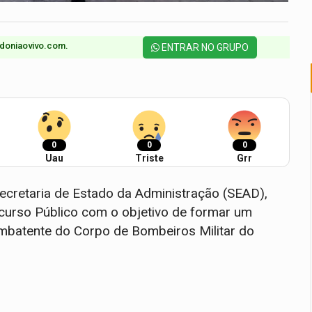
doniaovivo.com.​
ENTRAR NO GRUPO
0
0
0
Uau
Triste
Grr
cretaria de Estado da Administração (SEAD),
curso Público com o objetivo de formar um
ombatente do Corpo de Bombeiros Militar do