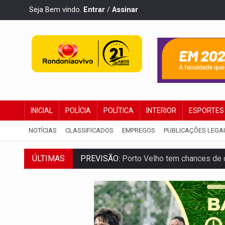
Seja Bem vindo.
Entrar
/
Assinar
INICIAL
POLÍCIA
POLÍTICA
INTERIOR
ESPORTES
NOTÍCIAS
CLASSIFICADOS
EMPREGOS
PUBLICAÇÕES LEGA
ÚLTIMAS
SINDICATOS UNIDOS:
Assembleia Geral 
PROCESSO SELETIVO:
Rondoniaovivo abr
AGOSTO LILÁS:
MPRO lança de portal e p
REGULARIZAÇÃO:
Refis 2026 segue até o