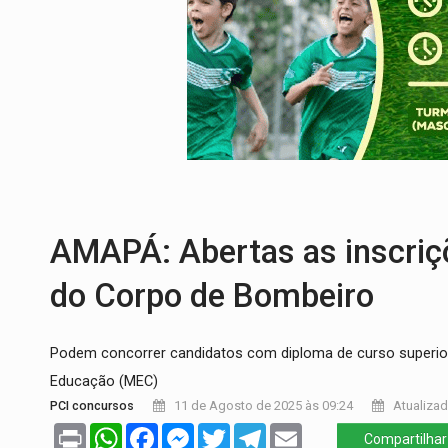
ROLIM DE MOURA:
Programa da Energisa
VIOLÊNCIA VICÁRIA:
MPRO obtém conden
INDISPONÍVEL:
Transparência do Cindero
AMPLIAÇÃO:
IGs de Rondônia entram em 
ENCONTRO:
Amazônia Negra ganha projeç
AMAPÁ: Abertas as inscriçõ
do Corpo de Bombeiro
Podem concorrer candidatos com diploma de curso superior e
Educação (MEC)
PCI concursos
11 de Agosto de 2025 às 09:24
Atualizad
Print
WhatsApp
Facebook
Messenger
Twitter
Telegram
Email
Compartilhar