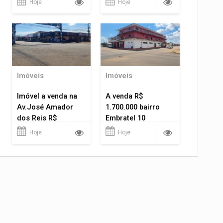
Hoje
Hoje
Imóveis
Imóveis
Imóvel a venda na
A venda R$
Av.José Amador
1.700.000 bairro
dos Reis R$
Embratel 10
1.400.000
apartamentos!
Hoje
Hoje