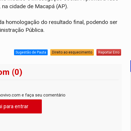
, na cidade de Macapá (AP).
 da homologação do resultado final, podendo ser
inistração Pública.
Sugestão de Pauta
Direito ao esquecimento
Reportar Erro
om (0)
ovivo.com e faça seu comentário
i para entrar