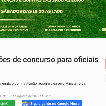
 beneficia 60 famílias com geladeiras e ventiladores novos
ação de réu a 21 anos de prisão em Espigão do Oeste
ndônia apresenta indisponibilidade com erro 451
programa internacional para acelerar negócios
ão nacional com participação de Marcela Bonfim
es de concurso para oficiais
mitido por instituição reconhecida pelo Ministério da
a em : 15 de Agosto de 2025 às 14:12
Siga a gente no Google News
 via