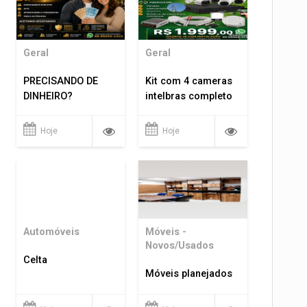
Geral
Geral
PRECISANDO DE
Kit com 4 cameras
DINHEIRO?
intelbras completo
Hoje
Hoje
Automóveis
Móveis -
Novos/Usados
Celta
Móveis planejados