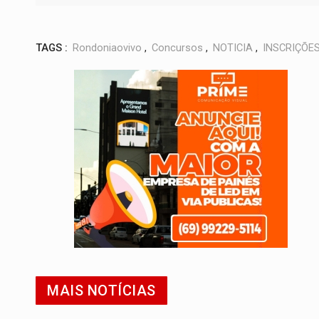
TAGS :
Rondoniaovivo
,
Concursos
,
NOTICIA
,
INSCRIÇÕE
MAIS NOTÍCIAS