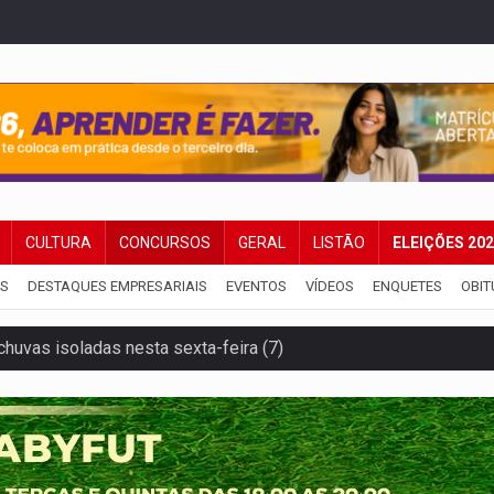
CULTURA
CONCURSOS
GERAL
LISTÃO
ELEIÇÕES 20
IS
DESTAQUES EMPRESARIAIS
EVENTOS
VÍDEOS
ENQUETES
OBIT
delibera greve da educação municipal em Porto Velho
e oficina de Comunicação com oportunidade de integrar equipe
romove reflexão sobre trajetória da Lei Maria da Penha
 fim do ano para regularização de débitos