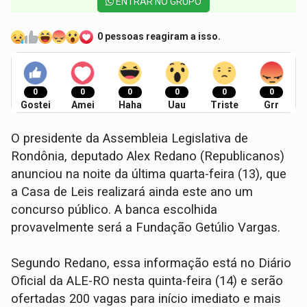
ENTRAR NO GRUPO
0 pessoas reagiram a isso.
0
0
0
0
0
0
Gostei
Amei
Haha
Uau
Triste
Grr
O presidente da Assembleia Legislativa de
Rondônia, deputado Alex Redano (Republicanos)
anunciou na noite da última quarta-feira (13), que
a Casa de Leis realizará ainda este ano um
concurso público. A banca escolhida
provavelmente será a Fundação Getúlio Vargas.
Segundo Redano, essa informação está no Diário
Oficial da ALE-RO nesta quinta-feira (14) e serão
ofertadas 200 vagas para início imediato e mais