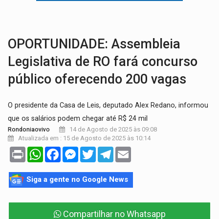
TRÁGICO:
Pai do 'Xandy Motocross' morre em acidente
VÍDEO:
Motorista de caminhonete morre preso às ferragens em colisão com
OPORTUNIDADE: Assembleia
Legislativa de RO fará concurso
público oferecendo 200 vagas
O presidente da Casa de Leis, deputado Alex Redano, informou
que os salários podem chegar até R$ 24 mil
14 de Agosto de 2025 às 09:08
Rondoniaovivo
Atualizada em : 15 de Agosto de 2025 às 10:14
Print
WhatsApp
Facebook
Messenger
Twitter
Telegram
Email
Siga a gente no Google News
Compartilhar no Whatsapp