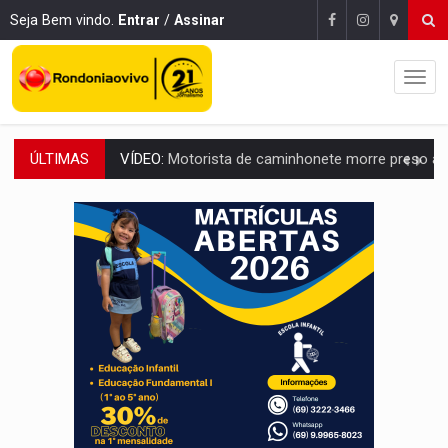
Seja Bem vindo.
Entrar
/
Assinar
ÚLTIMAS
LAZER:
Seis lugares gratuitos para aproveitar o fim de semana e
VÍDEO:
FTICCO e Força Tática prendem membro do CV com arma e drogas em
INCLUSÃO:
Prefeitura fortalece parceria com a APAE para ampliar ações v
DEFESA:
Exército testa inovações no combate a drones durante exerc
TEMAS SOCIOAMBIENTAIS:
Em Itapuã do Oeste, CINEMAZÔNIA leva cinema amazônico 
PREVISÃO:
Interior de Rondônia terá sábado (8) de calor intenso
INFRAESTRUTURA:
Após quase 30 anos de espera, asfalto chega ao bairr
A ILHA:
Coreografia de Rondônia estreia na programação do Festival de Dan