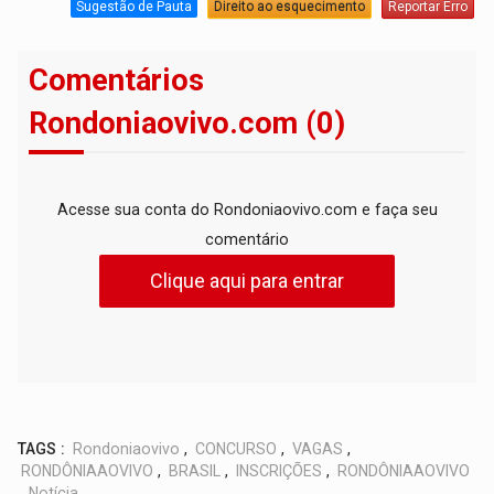
Sugestão de Pauta
Direito ao esquecimento
Reportar Erro
Comentários
Rondoniaovivo.com (0)
Acesse sua conta do Rondoniaovivo.com e faça seu
comentário
Clique aqui para entrar
TAGS :
Rondoniaovivo
,
CONCURSO
,
VAGAS
,
RONDÔNIAAOVIVO
,
BRASIL
,
INSCRIÇÕES
,
RONDÔNIAAOVIVO
,
Notícia