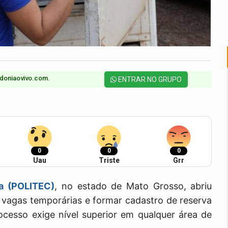
doniaovivo.com.​
ENTRAR NO GRUPO
0
0
0
Uau
Triste
Grr
ca (POLITEC)
, no estado de Mato Grosso, abriu
r vagas temporárias e formar cadastro de reserva
cesso exige nível superior em qualquer área de