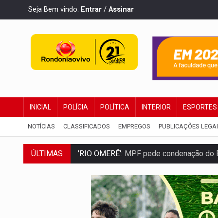
Seja Bem vindo.
Entrar
/
Assinar
INICIAL
POLÍCIA
POLÍTICA
INTERIOR
ESPORTES
NOTÍCIAS
CLASSIFICADOS
EMPREGOS
PUBLICAÇÕES LEGA
ÚLTIMAS
'RIO OMERÊ':
MPF pede condenação do Ban
INFRAESTRUTURA:
Vilhena realiza audi
SEM SISTEMA:
Falha afeta atendimentos
VÍDEO:
Colisão entre motos deixa dois f