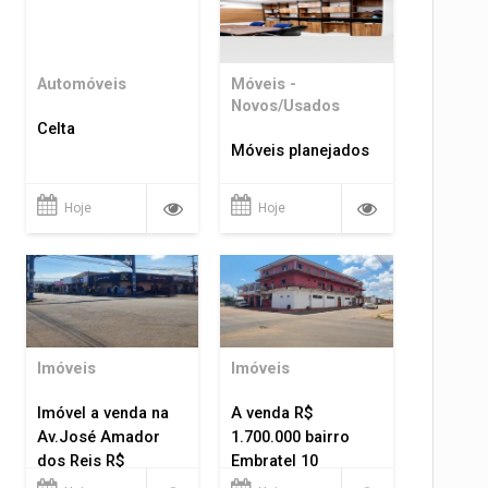
Automóveis
Móveis -
Novos/Usados
Celta
Móveis planejados
Hoje
Hoje
Imóveis
Imóveis
Imóvel a venda na
A venda R$
Av.José Amador
1.700.000 bairro
dos Reis R$
Embratel 10
1.400.000
apartamentos!