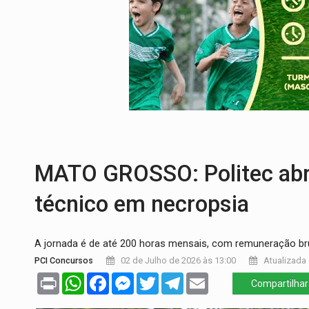
SOLIDARIEDADE:
Cadelinha com câncer 
DESAPARECIDO:
Família procura por ca
CASO MATHEUS:
DHPP se mobiliza para 
DÉFICIT DE MANDATO:
Contas do govern
CREDIBILIDADE:
Superintendentes da PF
DA RECICLAGEM AO SUCESSO:
A trajet
MATO GROSSO: Politec abre
técnico em necropsia
A jornada é de até 200 horas mensais, com remuneração bru
PCI Concursos
02 de Julho de 2026 às 13:00
Atualizada 
Print
WhatsApp
Facebook
Messenger
Twitter
Telegram
Email
Compartilhar