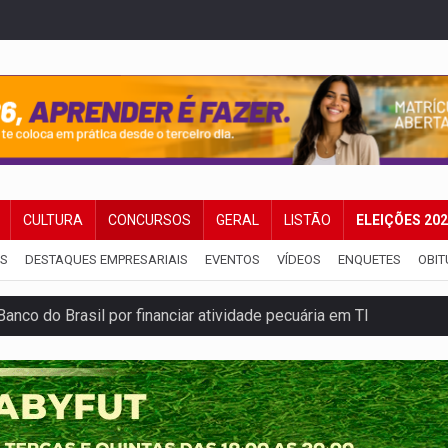
CULTURA
CONCURSOS
GERAL
LISTÃO
ELEIÇÕES 20
IS
DESTAQUES EMPRESARIAIS
EVENTOS
VÍDEOS
ENQUETES
OBIT
co do Brasil por financiar atividade pecuária em TI
ência pública sobre modernização da BR-364
 na Policlínica Oswaldo Cruz
eridos próximo ao Skate Parque