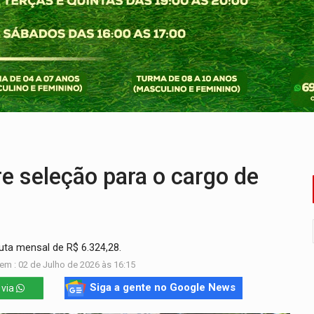
precisa de ajuda em PVH
chorrinho desaparecido em PVH
tentar localizar corpo de rapaz desaparecido
o de Rondônia expõem meta negativa e passivos ocultos
 defendem independência e apoio à direção nacional
ória de superação de Carlinhos Barbershop
 seleção para o cargo de
ta mensal de R$ 6.324,28.
em : 02 de Julho de 2026 às 16:15
Siga a gente no Google News
 via