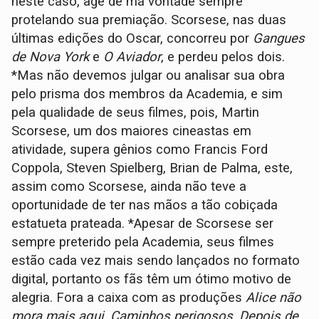
neste caso, age de má vontade sempre
protelando sua premiação. Scorsese, nas duas
últimas edições do Oscar, concorreu por
Gangues
de Nova York
e
O Aviador
, e perdeu pelos dois.
*Mas não devemos julgar ou analisar sua obra
pelo prisma dos membros da Academia, e sim
pela qualidade de seus filmes, pois, Martin
Scorsese, um dos maiores cineastas em
atividade, supera gênios como Francis Ford
Coppola, Steven Spielberg, Brian de Palma, este,
assim como Scorsese, ainda não teve a
oportunidade de ter nas mãos a tão cobiçada
estatueta prateada. *Apesar de Scorsese ser
sempre preterido pela Academia, seus filmes
estão cada vez mais sendo lançados no formato
digital, portanto os fãs têm um ótimo motivo de
alegria. Fora a caixa com as produções
Alice não
mora mais aqui
,
Caminhos perigosos
,
Depois de