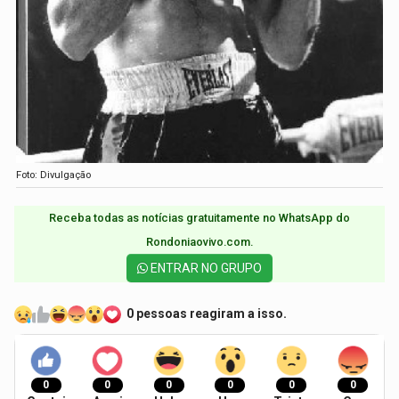
Foto: Divulgação
Receba todas as notícias gratuitamente no WhatsApp do
Rondoniaovivo.com.​
ENTRAR NO GRUPO
0 pessoas reagiram a isso.
0
0
0
0
0
0