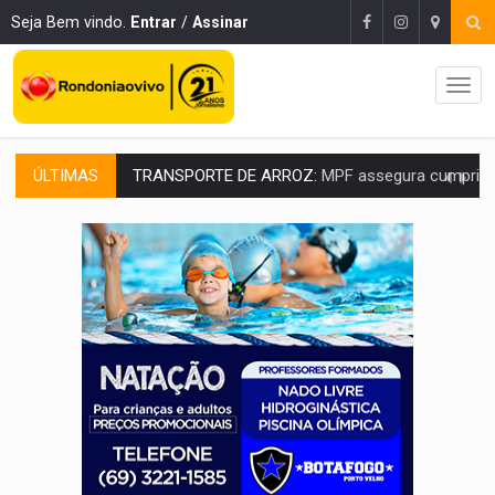
Seja Bem vindo.
Entrar
/
Assinar
ÚLTIMAS
DEEPFAKE:
Sancionada lei contra violência sexual infantil na inte
COLEGIADO:
Brasil e Rússia discutem energia nuclear, defesa e ciênc
URGENTE:
Colisão entre caminhão e carro deixa quatro mortos e um em est
ENCONTRO:
Amazônia Negra ganha projeção nacional com participação de M
PREVISÃO:
Porto Velho tem chances de chuvas isoladas nesta se
SINDICATOS UNIDOS:
Assembleia Geral delibera greve da educação municip
PROCESSO SELETIVO:
Rondoniaovivo abre oficina de Comunicação com oportunidade
AGOSTO LILÁS:
MPRO lança de portal e promove reflexão sobre trajetória da Le