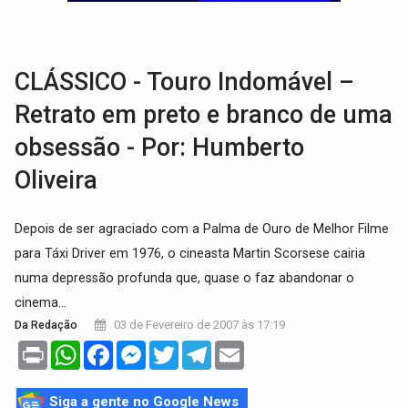
TRAGÉDIA:
Sobe para cinco o número de mortos em colisão entre carreta e Fia
TRANSPORTE DE ARROZ:
MPF assegura cumprimento da legislação sobre transporte d
CLÁSSICO - Touro Indomável –
Retrato em preto e branco de uma
obsessão - Por: Humberto
Oliveira
Depois de ser agraciado com a Palma de Ouro de Melhor Filme
para Táxi Driver em 1976, o cineasta Martin Scorsese cairia
numa depressão profunda que, quase o faz abandonar o
cinema...
03 de Fevereiro de 2007 às 17:19
Da Redação
Print
WhatsApp
Facebook
Messenger
Twitter
Telegram
Email
Siga a gente no Google News