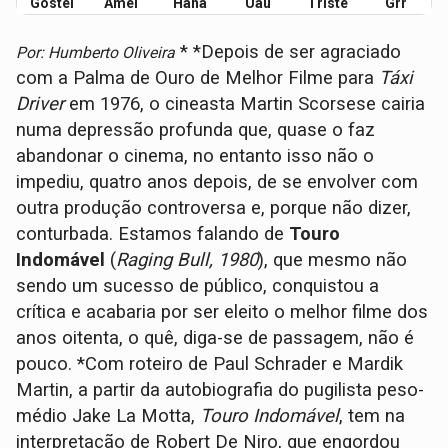
Gostei
Amei
Haha
Uau
Triste
Grr
* *Depois de ser agraciado
Por: Humberto Oliveira
com a Palma de Ouro de Melhor Filme para
Táxi
Driver
em 1976, o cineasta Martin Scorsese cairia
numa depressão profunda que, quase o faz
abandonar o cinema, no entanto isso não o
impediu, quatro anos depois, de se envolver com
outra produção controversa e, porque não dizer,
conturbada. Estamos falando de
Touro
Indomável
(
Raging Bull, 1980
), que mesmo não
sendo um sucesso de público, conquistou a
crítica e acabaria por ser eleito o melhor filme dos
anos oitenta, o quê, diga-se de passagem, não é
pouco. *Com roteiro de Paul Schrader e Mardik
Martin, a partir da autobiografia do pugilista peso-
médio Jake La Motta,
Touro Indomável
, tem na
interpretação de Robert De Niro, que engordou