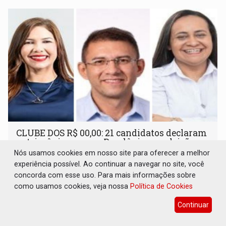
CLUBE DOS R$ 00,00: 21 candidatos declaram
patrimônio zero em Rondônia nas eleições
de 2026
Nós usamos cookies em nosso site para oferecer a melhor
experiência possível. Ao continuar a navegar no site, você
Eleições 2026
06 de Agosto de 2026 às 14:45
concorda com esse uso. Para mais informações sobre
Entre os postulantes sem bens declarados à Justiça
como usamos cookies, veja nossa
Política de Cookies
Eleitoral estão ocupantes de cargos públicos, como a
deputada federal Cristiane Lopes (PODE), o vereador
Continuar
Pedro Geovar (PP) e a vice-prefeita Magna dos Anjos