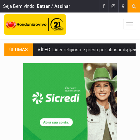
Seja Bem vindo.
Entrar
/
Assinar
ÚLTIMAS
LEVANTAMENTO:
Brasil tem uma história marcada por guerras, revoltas e con
LAMENTÁVEL:
Mulher é encontrada morta dentro de residência e
'XANDY DO MOTOCROSS':
Pai morre em acidente na BR-364 duas semanas após condena
PESO DO VOTO:
Cinco maiores colégios eleitorais concentram 53,7% dos v
VÍDEO:
Ladrão é filmado furtando moto na frente do bar 
BOLSAS DE PESQUISA:
Iniciativa Amazônia+10 lança chamada para fortalecer cadeia
MATERIAL:
Brasil tem grandes reservas de urânio, mas produz pouco e impo
VÍDEO:
Serpente capturada na fábrica da Coca-Cola é devolvid