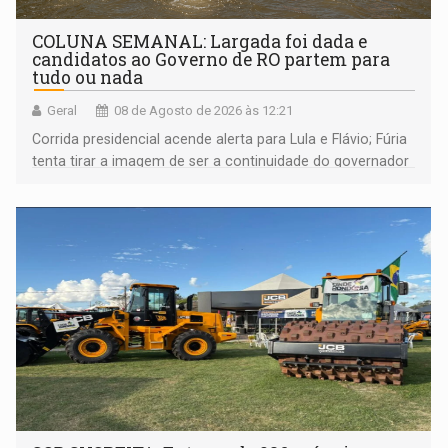
COLUNA SEMANAL: Largada foi dada e
candidatos ao Governo de RO partem para
tudo ou nada
Geral
08 de Agosto de 2026 às 12:21
Corrida presidencial acende alerta para Lula e Flávio; Fúria
tenta tirar a imagem de ser a continuidade do governador
Marcos Rocha; ex-prefeito Hildon Chaves parece ainda
não ter entrado no modo eleição; ABAV faz evento em
Porto Velho