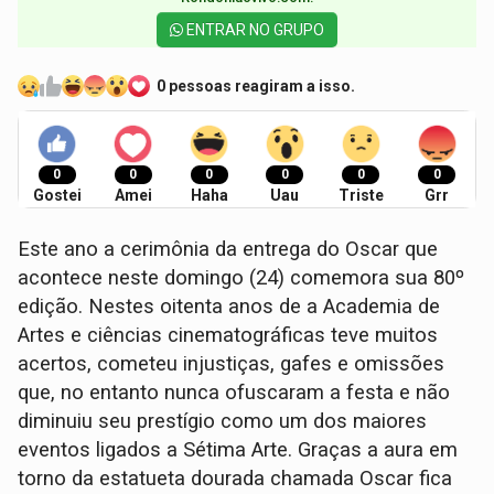
ENTRAR NO GRUPO
0 pessoas reagiram a isso.
0
0
0
0
0
0
Gostei
Amei
Haha
Uau
Triste
Grr
Este ano a cerimônia da entrega do Oscar que
acontece neste domingo (24) comemora sua 80º
edição. Nestes oitenta anos de a Academia de
Artes e ciências cinematográficas teve muitos
acertos, cometeu injustiças, gafes e omissões
que, no entanto nunca ofuscaram a festa e não
diminuiu seu prestígio como um dos maiores
eventos ligados a Sétima Arte. Graças a aura em
torno da estatueta dourada chamada Oscar fica