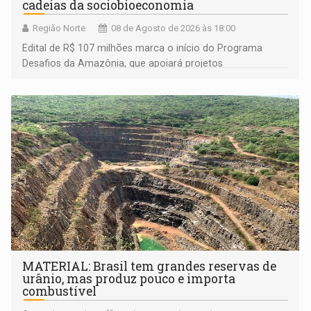
cadeias da sociobioeconomia
Região Norte
08 de Agosto de 2026 às 18:00
Edital de R$ 107 milhões marca o início do Programa
Desafios da Amazônia, que apoiará projetos
desenvolvidos por redes de pesquisa e inovação. A
submissão de pré-propostas poderá ser feita até 1º de
setembro
MATERIAL: Brasil tem grandes reservas de
urânio, mas produz pouco e importa
combustível