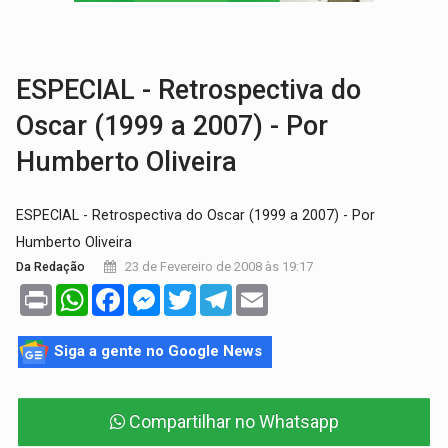
HOMENAGEM:
Cientistas cassados pelo AI-5 se tornam pesquisadores emér
VÍDEO:
Líder religioso é preso por abusar de fiéis sob pretexto de 'pro
ESPECIAL - Retrospectiva do
Oscar (1999 a 2007) - Por
Humberto Oliveira
ESPECIAL - Retrospectiva do Oscar (1999 a 2007) - Por
Humberto Oliveira
23 de Fevereiro de 2008 às 19:17
Da Redação
Print
WhatsApp
Facebook
Messenger
Twitter
Telegram
Email
Siga a gente no Google News
Compartilhar no Whatsapp