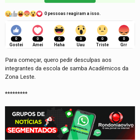
0 pessoas reagiram a isso.
0
0
0
0
0
0
Gostei
Amei
Haha
Uau
Triste
Grr
Para começar, quero pedir desculpas aos
integrantes da escola de samba Acadêmicos da
Zona Leste.
*********