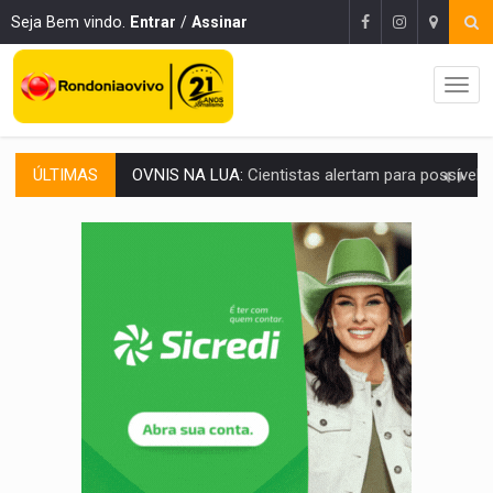
Seja Bem vindo.
Entrar
/
Assinar
ÚLTIMAS
ACABOU COM PEUGEOT:
Incêndio destrói carro que era rebocado para oficina no
VÍDEO:
Ladrão é filmado furtando moto na frente do bar 
BOLSAS DE PESQUISA:
Iniciativa Amazônia+10 lança chamada para fortalecer cadeia
MATERIAL:
Brasil tem grandes reservas de urânio, mas produz pouco e impo
VÍDEO:
Armado com machado, homem ameaça matar sobrinha grávida e com
TRIBUNAL DO CRIME:
Homem é espancado por facção criminosa 
VÍDEO:
Perseguição é registrada no shopping após colombiana furtar ce
LUDOPATIA:
Apostas online começam a afetar produtividade e rotina