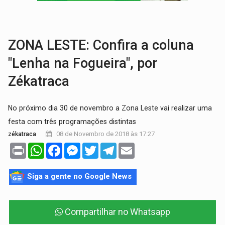
REFLORESTAMENTO:
Plantar árvores não será mais suficiente para comprov
OVNIS NA LUA:
Cientistas alertam para possível base secreta no satélite n
ZONA LESTE: Confira a coluna
"Lenha na Fogueira", por
Zékatraca
No próximo dia 30 de novembro a Zona Leste vai realizar uma
festa com três programações distintas
08 de Novembro de 2018 às 17:27
zékatraca
Print
WhatsApp
Facebook
Messenger
Twitter
Telegram
Email
Siga a gente no Google News
Compartilhar no Whatsapp