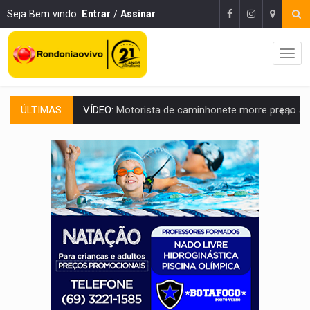
Seja Bem vindo.
Entrar
/
Assinar
ÚLTIMAS
LAZER:
Seis lugares gratuitos para aproveitar o fim de semana e
VÍDEO:
FTICCO e Força Tática prendem membro do CV com arma e drogas em
INCLUSÃO:
Prefeitura fortalece parceria com a APAE para ampliar ações v
DEFESA:
Exército testa inovações no combate a drones durante exerc
TEMAS SOCIOAMBIENTAIS:
Em Itapuã do Oeste, CINEMAZÔNIA leva cinema amazônico 
PREVISÃO:
Interior de Rondônia terá sábado (8) de calor intenso
INFRAESTRUTURA:
Após quase 30 anos de espera, asfalto chega ao bairr
A ILHA:
Coreografia de Rondônia estreia na programação do Festival de Dan