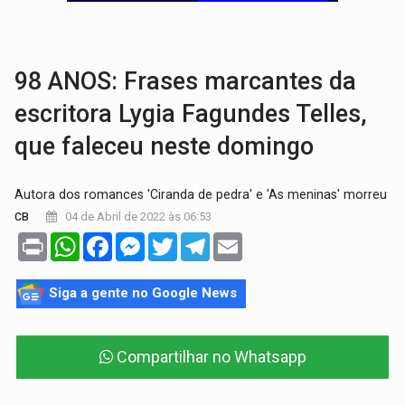
TRÁGICO:
Pai do 'Xandy Motocross' morre em acidente
VÍDEO:
Motorista de caminhonete morre preso às ferragens em colisão com
98 ANOS: Frases marcantes da
escritora Lygia Fagundes Telles,
que faleceu neste domingo
Autora dos romances 'Ciranda de pedra' e 'As meninas' morreu
04 de Abril de 2022 às 06:53
CB
Print
WhatsApp
Facebook
Messenger
Twitter
Telegram
Email
Siga a gente no Google News
Compartilhar no Whatsapp