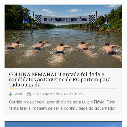
COLUNA SEMANAL: Largada foi dada e
candidatos ao Governo de RO partem para
tudo ou nada
Geral
08 de Agosto de 2026 às 12:21
Corrida presidencial acende alerta para Lula e Flávio; Fúria
tenta tirar a imagem de ser a continuidade do governador
Marcos Rocha; ex-prefeito Hildon Chaves parece ainda
não ter entrado no modo eleição; ABAV faz evento em
Porto Velho