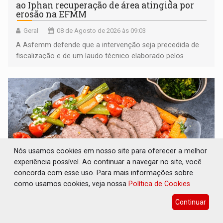
ao Iphan recuperação de área atingida por
erosão na EFMM
Geral
08 de Agosto de 2026 às 09:03
A Asfemm defende que a intervenção seja precedida de
fiscalização e de um laudo técnico elaborado pelos
órgãos competentes
Nós usamos cookies em nosso site para oferecer a melhor
experiência possível. Ao continuar a navegar no site, você
concorda com esse uso. Para mais informações sobre
como usamos cookies, veja nossa
Política de Cookies
VARIANDO O CARDÁPIO: Veja essa receita de
Continuar
carne assada para o almoço e o jantar