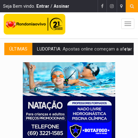
Seja Bem vindo.
Entrar
/
Assinar
ÚLTIMAS
REFLORESTAMENTO:
Plantar árvores não será mais suficiente para comprov
OVNIS NA LUA:
Cientistas alertam para possível base secreta no satélite n
ACABOU COM PEUGEOT:
Incêndio destrói carro que era rebocado para oficina no
VÍDEO:
Ladrão é filmado furtando moto na frente do bar 
BOLSAS DE PESQUISA:
Iniciativa Amazônia+10 lança chamada para fortalecer cadeia
MATERIAL:
Brasil tem grandes reservas de urânio, mas produz pouco e impo
VÍDEO:
Serpente capturada na fábrica da Coca-Cola é devolvid
HOMENAGEM:
Cientistas cassados pelo AI-5 se tornam pesquisadores emér