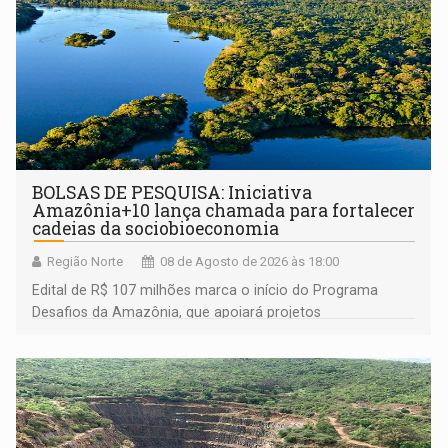
BOLSAS DE PESQUISA: Iniciativa
Amazônia+10 lança chamada para fortalecer
cadeias da sociobioeconomia
Região Norte
08 de Agosto de 2026 às 18:00
Edital de R$ 107 milhões marca o início do Programa
Desafios da Amazônia, que apoiará projetos
desenvolvidos por redes de pesquisa e inovação. A
submissão de pré-propostas poderá ser feita até 1º de
setembro