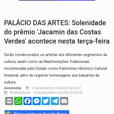
VÍDEO:
Perseguição é registrada no shopping após colombiana furtar ce
LUDOPATIA:
Apostas online começam a afetar produtividade e rotina
PALÁCIO DAS ARTES: Solenidade
do prêmio 'Jacamin das Costas
Verdes' acontece nesta terça-feira
Serão condecorados os artistas dos diferentes segmentos da
cultura, assim como as Manifestações Tradicionais
reconhecidas pelo Estado como Patrimônio Histórico-Cultural
Imaterial, além de registrar homenagens aos baluartes da
cultura
13 de Dezembro de 2022 às 05:37
Assessoria
Atualizada em : 14 de Dezembro de 2022 às 07:02
Print
WhatsApp
Facebook
Messenger
Twitter
Telegram
Email