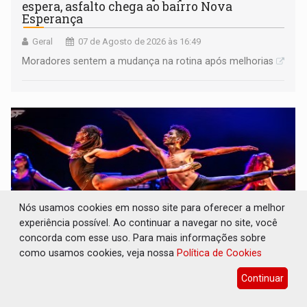
espera, asfalto chega ao bairro Nova
Esperança
Geral
07 de Agosto de 2026 às 16:49
Moradores sentem a mudança na rotina após melhorias
Nós usamos cookies em nosso site para oferecer a melhor
experiência possível. Ao continuar a navegar no site, você
concorda com esse uso. Para mais informações sobre
como usamos cookies, veja nossa
Política de Cookies
A ILHA: Coreografia de Rondônia estreia na
Continuar
programação do Festival de Dança de
Joinville