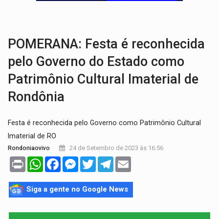
'XANDY DO MOTOCROSS':
Pai morre em acidente na BR-364 duas semanas após condena
PESO DO VOTO:
Cinco maiores colégios eleitorais concentram 53,7% dos v
POMERANA: Festa é reconhecida
pelo Governo do Estado como
Patrimônio Cultural Imaterial de
Rondônia
Festa é reconhecida pelo Governo como Patrimônio Cultural
Imaterial de RO
24 de Setembro de 2023 às 16:56
Rondoniaovivo
Print
WhatsApp
Facebook
Messenger
Twitter
Telegram
Email
Siga a gente no Google News