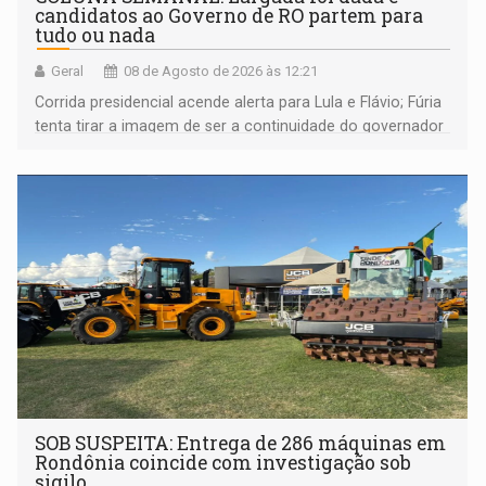
candidatos ao Governo de RO partem para
tudo ou nada
Geral
08 de Agosto de 2026 às 12:21
Corrida presidencial acende alerta para Lula e Flávio; Fúria
tenta tirar a imagem de ser a continuidade do governador
Marcos Rocha; ex-prefeito Hildon Chaves parece ainda
não ter entrado no modo eleição; ABAV faz evento em
Porto Velho
SOB SUSPEITA: Entrega de 286 máquinas em
Rondônia coincide com investigação sob
sigilo