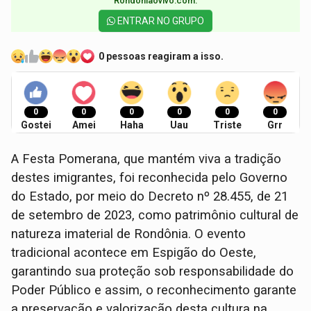
Rondoniaovivo.com.​
ENTRAR NO GRUPO
0 pessoas reagiram a isso.
0
0
0
0
0
0
Gostei
Amei
Haha
Uau
Triste
Grr
A Festa Pomerana, que mantém viva a tradição
destes imigrantes, foi reconhecida pelo Governo
do Estado, por meio do Decreto nº 28.455, de 21
de setembro de 2023, como patrimônio cultural de
natureza imaterial de Rondônia. O evento
tradicional acontece em Espigão do Oeste,
garantindo sua proteção sob responsabilidade do
Poder Público e assim, o reconhecimento garante
a preservação e valorização desta cultura na