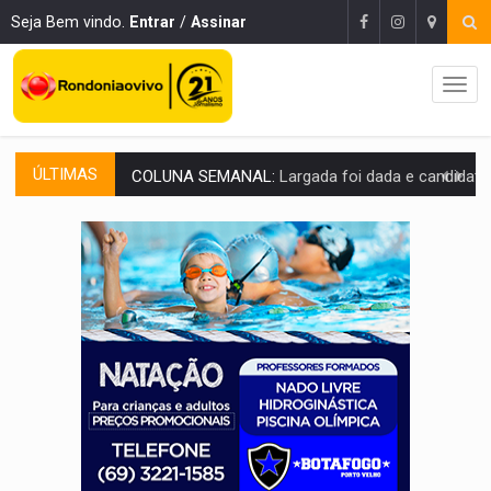
Seja Bem vindo.
Entrar
/
Assinar
ÚLTIMAS
COLUNA SEMANAL:
Largada foi dada e candidatos ao Governo de RO partem 
SOB SUSPEITA:
Entrega de 286 máquinas em Rondônia coincide com investig
ARTIGO:
Reter até 50% no distrato imobiliário é legal, mas não pode 
DO HOSPITAL AO CAMPO:
Veja as mais de 200 ações de Marcos Rogé
EXPANSÃO:
Grupo Nova Era amplia presença em PVH e transforma Aramix em
ROTA GLOBAL:
PCC amplia presença internacional e transforma Brasil em cor
CONEXÃO RONDONIAOVIVO:
Museólogo Antônio Ocampo conduz a história de uma
EXTENSÃO DE DANOS:
Ferroviários pedem ao Iphan recuperação de área atingid