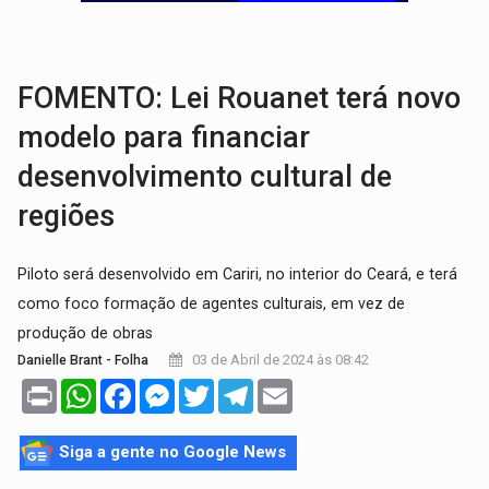
ESQUEMA DE FRAUDES:
Polícia Civil deflagra a terceira fase da Oper
ASSESSOR FLAGRADO:
Empresa e ONG que recebeu R$ 12 mi em emendas estão
FOMENTO: Lei Rouanet terá novo
modelo para financiar
desenvolvimento cultural de
regiões
Piloto será desenvolvido em Cariri, no interior do Ceará, e terá
como foco formação de agentes culturais, em vez de
produção de obras
03 de Abril de 2024 às 08:42
Danielle Brant - Folha
Print
WhatsApp
Facebook
Messenger
Twitter
Telegram
Email
Siga a gente no Google News