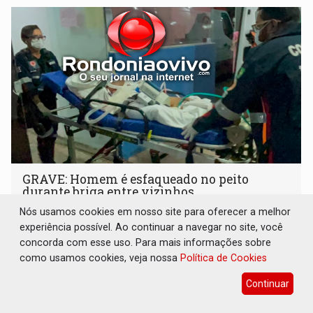
GRAVE: Homem é esfaqueado no peito
durante briga entre vizinhos
Nós usamos cookies em nosso site para oferecer a melhor
Polícia
05 de Agosto de 2026 às 21:08
experiência possível. Ao continuar a navegar no site, você
Caso será investigado pela Polícia Civil
concorda com esse uso. Para mais informações sobre
como usamos cookies, veja nossa
Política de Cookies
Continuar