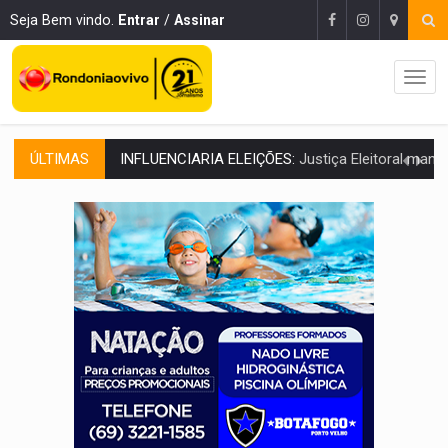
Seja Bem vindo.
Entrar
/
Assinar
INFLUENCIARIA ELEIÇÕES:
Justiça Eleitoral manda tirar vídeo com suposta d
ÚLTIMAS
CONEXÃO RONDONIAOVIVO:
Marcio Barreto, pres. da ABAV-RO, alerta sobre golpes 
DA RECICLAGEM AO SUCESSO:
A trajetória de superação de Car
'RIO OMERÊ':
MPF pede condenação do Banco do Brasil por financiar atividade
INFRAESTRUTURA:
Vilhena realiza audiência pública sobre moderniz
SEM SISTEMA:
Falha afeta atendimentos na Policlínica Os
VÍDEO:
Colisão entre motos deixa dois feridos próximo ao S
SOLIDARIEDADE:
Cadelinha com câncer precisa de aj