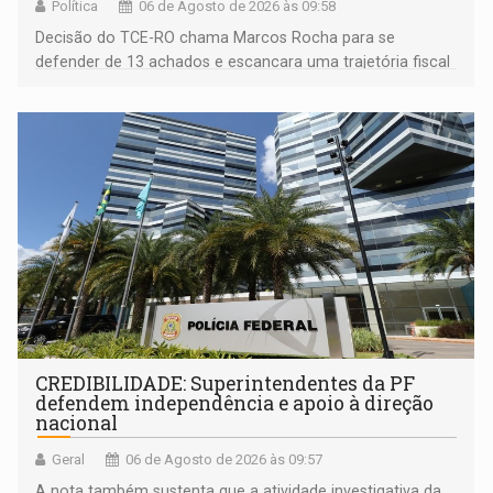
Política
06 de Agosto de 2026 às 09:58
Decisão do TCE-RO chama Marcos Rocha para se
defender de 13 achados e escancara uma trajetória fiscal
que o próximo governador herda já no primeiro dia de
mandato
CREDIBILIDADE: Superintendentes da PF
defendem independência e apoio à direção
nacional
Geral
06 de Agosto de 2026 às 09:57
A nota também sustenta que a atividade investigativa da