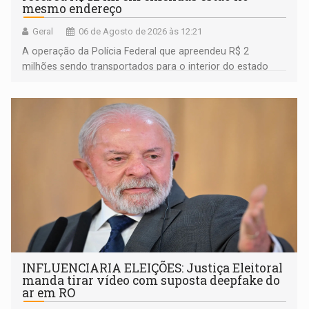
mesmo endereço
Geral
06 de Agosto de 2026 às 12:21
A operação da Polícia Federal que apreendeu R$ 2
milhões sendo transportados para o interior do estado
movimentou o meio político pela clara e inequívoca
ligação do suspeito com um deputado federal do União
Brasil por Rondônia
INFLUENCIARIA ELEIÇÕES: Justiça Eleitoral
manda tirar vídeo com suposta deepfake do
ar em RO