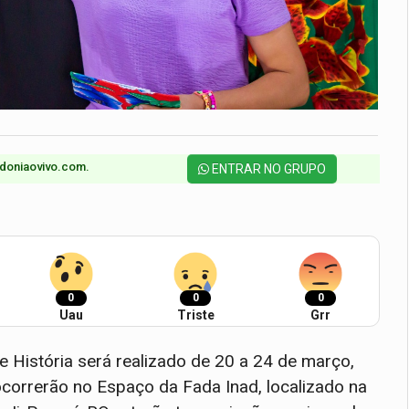
doniaovivo.com.​
ENTRAR NO GRUPO
0
0
0
Uau
Triste
Grr
e História será realizado de 20 a 24 de março,
ocorrerão no Espaço da Fada Inad, localizado na