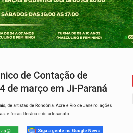
flagra a terceira fase da Operação Contemplados
que recebeu R$ 12 mi em emendas estão no mesmo endereço
oral manda tirar vídeo com suposta deepfake do ar em RO
eto, pres. da ABAV-RO, alerta sobre golpes na compra de pass
ória de superação de Carlinhos Barbershop
a começa nesta quinta-feira (6) no Espaço Alternativo
nico de Contação de
24 de março em Ji-Paraná
ais, de artistas de Rondônia, Acre e Rio de Janeiro; ações
; e feiras literária e de artesanato.
Siga a gente no Google News
 via