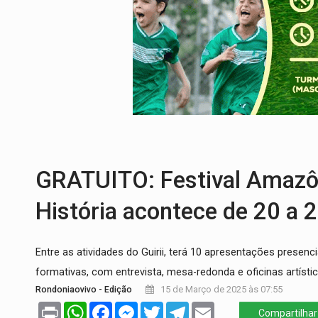
ESQUEMA DE FRAUDES:
Polícia Civil de
ASSESSOR FLAGRADO:
Empresa e ONG 
INFLUENCIARIA ELEIÇÕES:
Justiça Eleit
CONEXÃO RONDONIAOVIVO:
Marcio Barr
DA RECICLAGEM AO SUCESSO:
A trajet
RO EMPREENDEDORA:
2ª edição da feir
GRATUITO: Festival Amazô
História acontece de 20 a 
Entre as atividades do Guirii, terá 10 apresentações presenci
formativas, com entrevista, mesa-redonda e oficinas artísticas
Rondoniaovivo - Edição
15 de Março de 2025 às 07:55
Print
WhatsApp
Facebook
Messenger
Twitter
Telegram
Email
Compartilhar