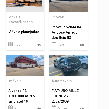
Móveis -
Imóveis
Novos/Usados
Imóvel a venda na
Móveis planejados
Av.José Amador
dos Reis R$
1.400.000
Hoje
Hoje
Imóveis
Automóveis
A venda R$
FIAT/UNO MILLE
1.700.000 bairro
ECONOMY
Embratel 10
2009/2009
apartamentos!
Hoje
Ontem