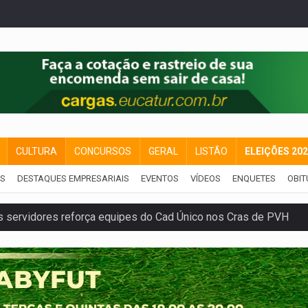
CULTURA
CONCURSOS
GERAL
LISTÃO
ELEIÇÕES 20
IS
DESTAQUES EMPRESARIAIS
EVENTOS
VÍDEOS
ENQUETES
OBIT
 servidores reforça equipes do Cad Único nos Cras de PVH
amento e deixa motociclista com fratura
ansforma indignação e esperança em rock no seu novo single
enunciado por transmitir HIV a quatro mulheres