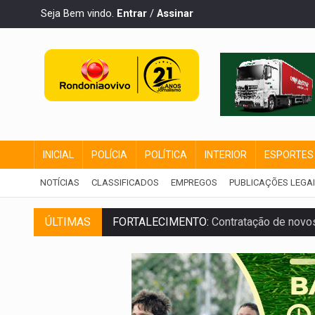
Seja Bem vindo.
Entrar
/
Assinar
INICIAL
POLÍCIA
POLÍTICA
INTERIOR
ESPORTES
NOTÍCIAS
CLASSIFICADOS
EMPREGOS
PUBLICAÇÕES LEGA
ÚLTIMAS
FORTALECIMENTO:
Contratação de novos
URGENTE:
Condutor de carro avança cruz
'OS OLHOS DO BRASIL':
Emanuel Neri tr
SOB INVESTIGAÇÃO:
Dentista de PVH é d