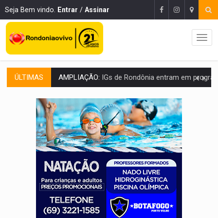
Seja Bem vindo.
Entrar
/
Assinar
ÚLTIMAS
AMPLIAÇÃO:
IGs de Rondônia entram em programa internacional para ac
URGENTE:
Acidente envolve cinco veículos em obra de recapeamen
EDUCAÇÃO:
Corumbiara lidera Ideb 2025 entre redes municipai
COMPETIÇÕES:
Joer 2026 inicia fases regionais e reúne mais de 7,3 mil
PERIGO:
Moradores denunciam escuridão e insegurança na Estrada d
COLIGAÇÃO:
Reabertura de ação no TSE pode resultar em cassação de prefeita 
INCLUSÃO:
APAE Porto Velho abre inscrições para 
CLUBE DOS R$ 00,00:
21 candidatos declaram patrimônio zero em Rondônia na