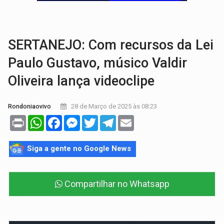
VIOLÊNCIA VICÁRIA:
MPRO obtém condenação de réu a 21 anos de prisão em 
INDISPONÍVEL:
Transparência do Cinderondônia apresenta indisponibilida
SERTANEJO: Com recursos da Lei
Paulo Gustavo, músico Valdir
Oliveira lança videoclipe
28 de Março de 2025 às 08:23
Rondoniaovivo
Print
WhatsApp
Facebook
Messenger
Twitter
Telegram
Email
Siga a gente no Google News
Compartilhar no Whatsapp