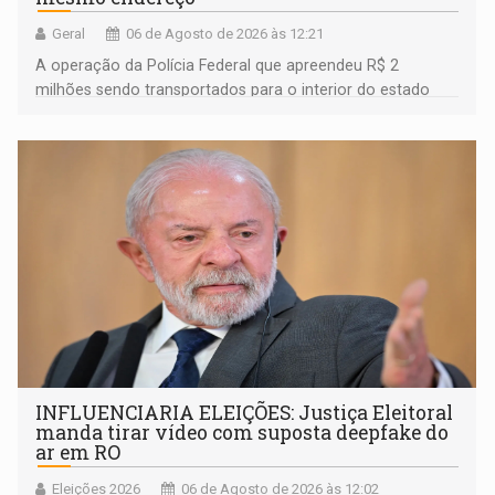
Geral
06 de Agosto de 2026 às 12:21
A operação da Polícia Federal que apreendeu R$ 2
milhões sendo transportados para o interior do estado
movimentou o meio político pela clara e inequívoca
ligação do suspeito com um deputado federal do União
Brasil por Rondônia
INFLUENCIARIA ELEIÇÕES: Justiça Eleitoral
manda tirar vídeo com suposta deepfake do
ar em RO
Eleições 2026
06 de Agosto de 2026 às 12:02