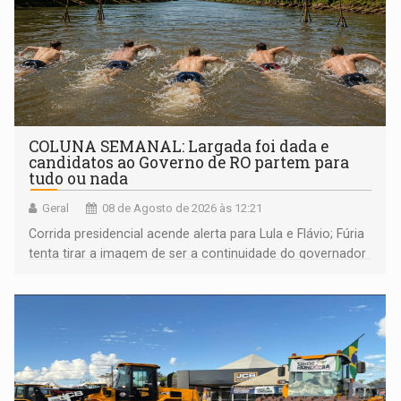
COLUNA SEMANAL: Largada foi dada e
candidatos ao Governo de RO partem para
tudo ou nada
Geral
08 de Agosto de 2026 às 12:21
Corrida presidencial acende alerta para Lula e Flávio; Fúria
tenta tirar a imagem de ser a continuidade do governador
Marcos Rocha; ex-prefeito Hildon Chaves parece ainda
não ter entrado no modo eleição; ABAV faz evento em
Porto Velho