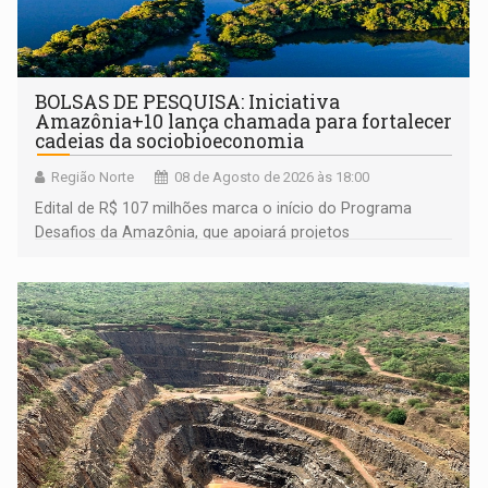
BOLSAS DE PESQUISA: Iniciativa
Amazônia+10 lança chamada para fortalecer
cadeias da sociobioeconomia
Região Norte
08 de Agosto de 2026 às 18:00
Edital de R$ 107 milhões marca o início do Programa
Desafios da Amazônia, que apoiará projetos
desenvolvidos por redes de pesquisa e inovação. A
submissão de pré-propostas poderá ser feita até 1º de
setembro