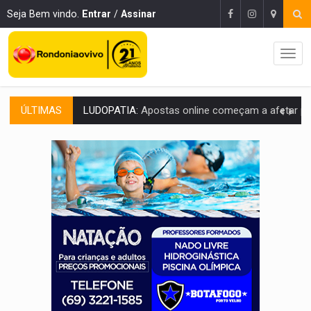
Seja Bem vindo.
Entrar
/
Assinar
ÚLTIMAS
REFLORESTAMENTO:
Plantar árvores não será mais suficiente para comprov
OVNIS NA LUA:
Cientistas alertam para possível base secreta no satélite n
ACABOU COM PEUGEOT:
Incêndio destrói carro que era rebocado para oficina no
VÍDEO:
Ladrão é filmado furtando moto na frente do bar 
BOLSAS DE PESQUISA:
Iniciativa Amazônia+10 lança chamada para fortalecer cadeia
MATERIAL:
Brasil tem grandes reservas de urânio, mas produz pouco e impo
VÍDEO:
Serpente capturada na fábrica da Coca-Cola é devolvid
HOMENAGEM:
Cientistas cassados pelo AI-5 se tornam pesquisadores emér