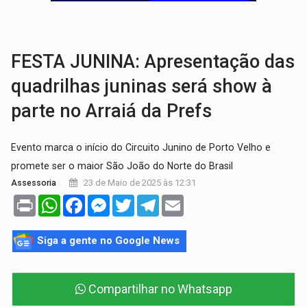
VÍDEO:
Perseguição é registrada no shopping após colombiana furtar ce
LUDOPATIA:
Apostas online começam a afetar produtividade e rotina
FESTA JUNINA: Apresentação das
quadrilhas juninas será show à
parte no Arraiá da Prefs
Evento marca o início do Circuito Junino de Porto Velho e
promete ser o maior São João do Norte do Brasil
23 de Maio de 2025 às 12:31
Assessoria
Print
WhatsApp
Facebook
Messenger
Twitter
Telegram
Email
Siga a gente no Google News
Compartilhar no Whatsapp