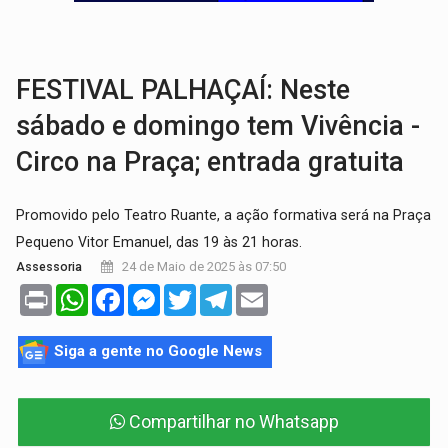
URGENTE:
DHPP se mobiliza para tentar localizar corpo de rapaz
DÉFICIT DE MANDATO:
Contas do governo de Rondônia expõem meta negativa e
FESTIVAL PALHAÇAÍ: Neste
sábado e domingo tem Vivência -
Circo na Praça; entrada gratuita
Promovido pelo Teatro Ruante, a ação formativa será na Praça
Pequeno Vitor Emanuel, das 19 às 21 horas.
24 de Maio de 2025 às 07:50
Assessoria
Print
WhatsApp
Facebook
Messenger
Twitter
Telegram
Email
Siga a gente no Google News
Compartilhar no Whatsapp