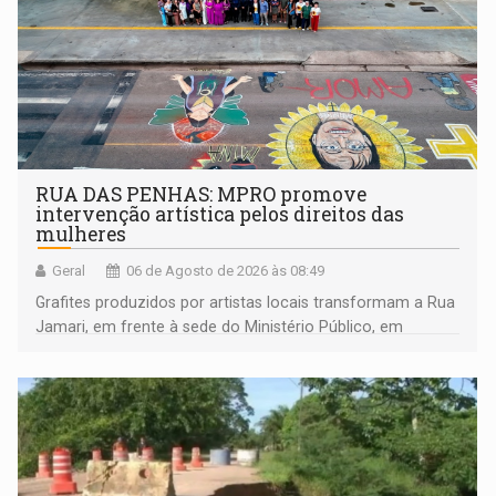
RUA DAS PENHAS: MPRO promove
intervenção artística pelos direitos das
mulheres
Geral
06 de Agosto de 2026 às 08:49
Grafites produzidos por artistas locais transformam a Rua
Jamari, em frente à sede do Ministério Público, em
espaço de conscientização sobre os 20 anos da Lei Maria
da Penha e o enfrentamento à violência