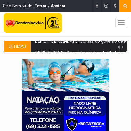
Seja Bem vindo.
Entrar
/
Assinar
ÚLTIMAS
CREDIBILIDADE:
Superintendentes da PF defendem independência e apoio à 
ALIANÇA PODEROSA:
Chapa vitaminada pode alcançar larga e boa vantag
SÃO PAULO:
PM abre concurso público com 2.000 vagas para a
CINEAMAZÔNIA:
Filmes rondonienses provocam debate sobre temas urgentes 
Publicação Legal:
AVISO DE LICITAÇÃO: PREGÃO ELETRÔNICO Nº 90136
RUA DAS PENHAS:
MPRO promove intervenção artística pelos direit
PEDIDO DE PROVIDÊNCIA:
Erosão ameaça acesso a bairros às margens do r
ELEIÇÕES 2026:
Policial candidato a deputado federal do PL declara patrimôn