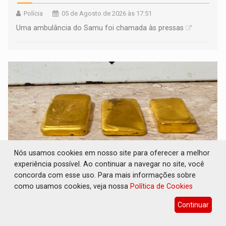
Polícia
05 de Agosto de 2026 às 17:51
Uma ambulância do Samu foi chamada às pressas
Nós usamos cookies em nosso site para oferecer a melhor
experiência possível. Ao continuar a navegar no site, você
concorda com esse uso. Para mais informações sobre
AÇÃO CONJUNTA: Forças policiais
como usamos cookies, veja nossa
Política de Cookies
apreendem cerca de 1kg de ouro em
Rondônia
Continuar
Polícia
05 de Agosto de 2026 às 17:32