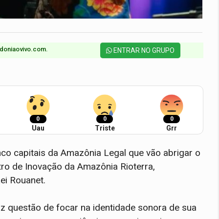
doniaovivo.com.​
ENTRAR NO GRUPO
0
0
0
Uau
Triste
Grr
co capitais da Amazônia Legal que vão abrigar o
ntro de Inovação da Amazônia Rioterra,
ei Rouanet.
 faz questão de focar na identidade sonora de sua