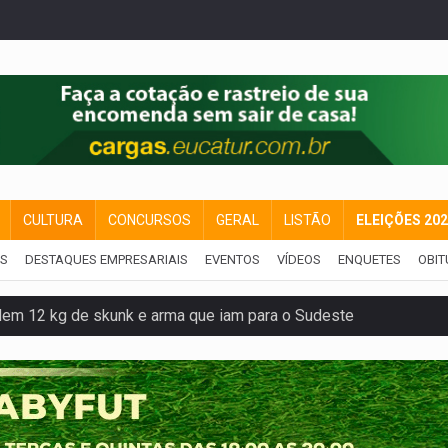
CULTURA
CONCURSOS
GERAL
LISTÃO
ELEIÇÕES 20
IS
DESTAQUES EMPRESARIAIS
EVENTOS
VÍDEOS
ENQUETES
OBIT
dem 12 kg de skunk e arma que iam para o Sudeste
resos com armas e drogas após crime de tortur@
as Somos Nós será apresentado na capital
tocicleta em frente de academia