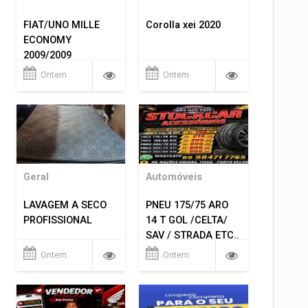
FIAT/UNO MILLE
Corolla xei 2020
ECONOMY
2009/2009
Ontem
Ontem
Geral
Automóveis
LAVAGEM A SECO
PNEU 175/75 ARO
PROFISSIONAL
14 T GOL /CELTA/
SAV / STRADA ETC..
R$ 219,99
Ontem
Ontem
MONTAGEM GRATIS