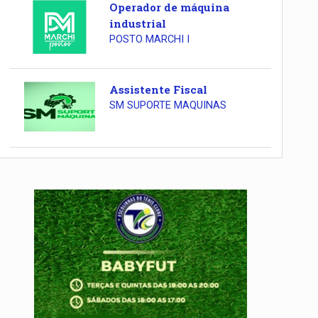
Operador de máquina
industrial
POSTO MARCHI I
Assistente Fiscal
SM SUPORTE MAQUINAS