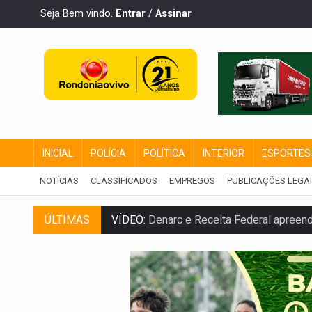
Seja Bem vindo.
Entrar
/
Assinar
INICIAL
POLÍCIA
POLÍTICA
INTERIOR
ESPORTES
NOTÍCIAS
CLASSIFICADOS
EMPREGOS
PUBLICAÇÕES LEGA
ÚLTIMAS
VÍDEO:
Denarc e Receita Federal apreen
OPERAÇÃO DA PC:
Membros do CV são p
ENTRADA GRATUITA:
Espetáculo As Mari
VÍDEO:
Três são presos após furto de mo