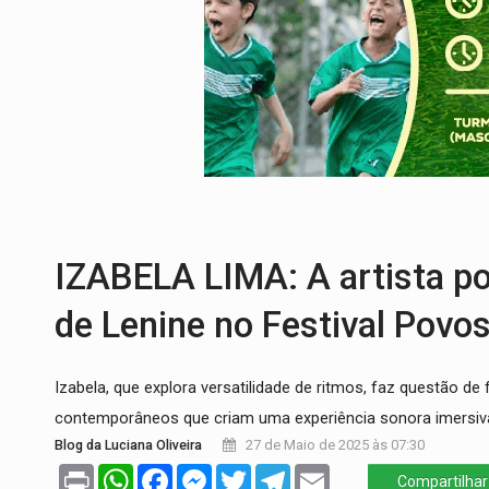
CELEBRAÇÃO:
Cerejeiras completa 43 a
SAÚDE:
Anvisa desmente boato sobre pre
VÍDEO:
Pitbulls fogem de residência e a
AÇÃO CONJUNTA:
Forças policiais apre
PF ESTÁ APURANDO:
Flávio Bolsonaro e
GRAVE:
Homem é esfaqueado no peito dur
IZABELA LIMA: A artista po
de Lenine no Festival Povos
Izabela, que explora versatilidade de ritmos, faz questão de
contemporâneos que criam uma experiência sonora imersiva
Blog da Luciana Oliveira
27 de Maio de 2025 às 07:30
Print
WhatsApp
Facebook
Messenger
Twitter
Telegram
Email
Compartilhar