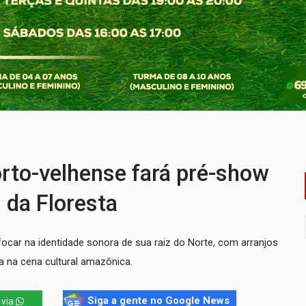
nos de emancipação com programação esportiva
sença de plástico ou petróleo em ovos
tacam casal de idosos na zona Leste
endem cerca de 1kg de ouro em Rondônia
scolhe Alfredo Gaspar como vice, alvo de denúncia por estupro
ante briga entre vizinhos
rto-velhense fará pré-show
 da Floresta
 focar na identidade sonora de sua raiz do Norte, com arranjos
 na cena cultural amazônica.
Siga a gente no Google News
 via