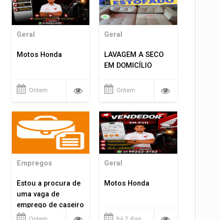
Geral
Geral
Motos Honda
LAVAGEM A SECO
EM DOMICÍLIO
Ontem
Ontem
Empregos
Geral
Estou a procura de
Motos Honda
uma vaga de
emprego de caseiro
em porto velho
Ontem
há 2 dias