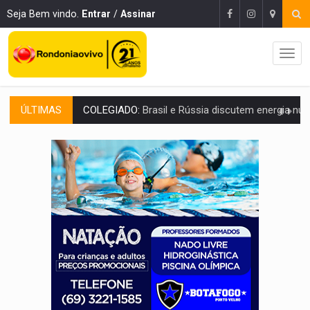
Seja Bem vindo.
Entrar
/
Assinar
ÚLTIMAS
URGENTE:
Colisão entre caminhão e carro deixa quatro mortos e um em est
ENCONTRO:
Amazônia Negra ganha projeção nacional com participação de M
PREVISÃO:
Porto Velho tem chances de chuvas isoladas nesta se
SINDICATOS UNIDOS:
Assembleia Geral delibera greve da educação municip
PROCESSO SELETIVO:
Rondoniaovivo abre oficina de Comunicação com oportunidade
AGOSTO LILÁS:
MPRO lança de portal e promove reflexão sobre trajetória da Le
REGULARIZAÇÃO:
Refis 2026 segue até o fim do ano para regulariz
ROLIM DE MOURA:
Programa da Energisa beneficia 60 famílias com geladeiras e