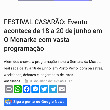
DEEPFAKE:
Sancionada lei contra violência sexual infantil na inte
COLEGIADO:
Brasil e Rússia discutem energia nuclear, defesa e ciênc
FESTIVAL CASARÃO: Evento
acontece de 18 a 20 de junho em
O Monarka com vasta
programação
Além dos shows, a programação inclui a Semana da Música,
realizada de 15 a 18 de junho, em Porto Velho, com palestras,
workshops, debates e lançamento de livros
03 de Junho de 2025 às 11:17
Assessoria
Print
WhatsApp
Facebook
Messenger
Twitter
Telegram
Email
Siga a gente no Google News