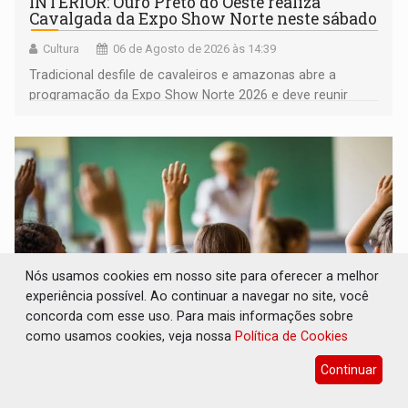
INTERIOR: Ouro Preto do Oeste realiza
Cavalgada da Expo Show Norte neste sábado
Cultura
06 de Agosto de 2026 às 14:39
Tradicional desfile de cavaleiros e amazonas abre a
programação da Expo Show Norte 2026 e deve reunir
milhares de participantes e espectadores no município
Nós usamos cookies em nosso site para oferecer a melhor
experiência possível. Ao continuar a navegar no site, você
concorda com esse uso. Para mais informações sobre
como usamos cookies, veja nossa
Política de Cookies
DESENVOLVIMENTO: Ideb avança nos anos
Continuar
iniciais do ensino fundamental em
Rondônia