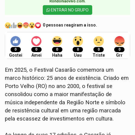
Rondoniaovivo.com.​
ENTRAR NO GRUPO
0 pessoas reagiram a isso.
0
0
0
0
0
0
Gostei
Amei
Haha
Uau
Triste
Grr
Em 2025, o Festival Casarão comemora um
marco histórico: 25 anos de existência. Criado em
Porto Velho (RO) no ano 2000, o festival se
consolidou como a maior manifestação de
música independente da Região Norte e símbolo
de resistência cultural em uma região marcada
pela escassez de investimentos em cultura.