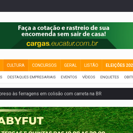
CULTURA
CONCURSOS
GERAL
LISTÃO
ELEIÇÕES 20
IS
DESTAQUES EMPRESARIAIS
EVENTOS
VÍDEOS
ENQUETES
OBIT
reso às ferragens em colisão com carreta na BR
veitar o fim de semana em Porto Velho
membro do CV com arma e drogas em boca de fumo
a com a APAE para ampliar ações voltadas a PCD's