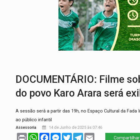
DEFESA:
Exército testa inovações no com
TEMAS SOCIOAMBIENTAIS:
Em Itapuã d
PREVISÃO:
Interior de Rondônia terá sáb
INFRAESTRUTURA:
Após quase 30 anos d
A ILHA:
Coreografia de Rondônia estreia 
TRÁGICO:
Pai do 'Xandy Motocross' mor
DOCUMENTÁRIO: Filme sobre
do povo Karo Arara será ex
A sessão será a partir das 19h, no Espaço Cultural da Fada 
ao público infantil
Assessoria
14 de Junho de 2025 às 07:46
Print
WhatsApp
Facebook
Messenger
Twitter
Telegram
Email
Compartilhar