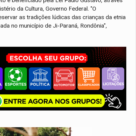
eto é beneficiado pela Lei Paulo Gustavo, através
stério da Cultura, Governo Federal. "O
servar as tradições lúdicas das crianças da etnia
zada no município de Ji-Paraná, Rondônia",