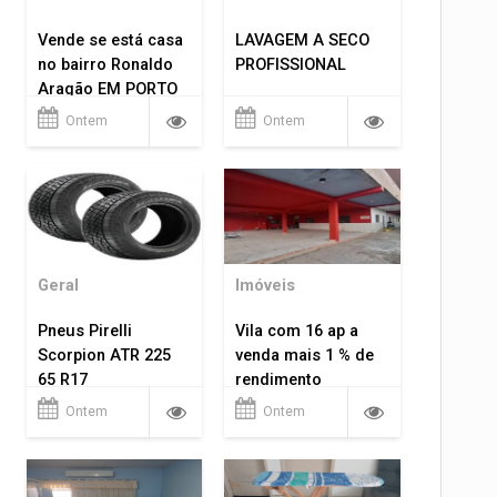
Vende se está casa
LAVAGEM A SECO
no bairro Ronaldo
PROFISSIONAL
Aragão EM PORTO
VELHO RO.
Ontem
Ontem
Geral
Imóveis
Pneus Pirelli
Vila com 16 ap a
Scorpion ATR 225
venda mais 1 % de
65 R17
rendimento
Ontem
Ontem