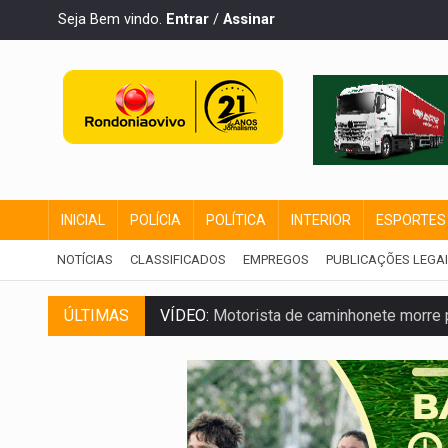
Seja Bem vindo.
Entrar
/
Assinar
INICIAL
POLÍCIA
POLÍTICA
INTERIOR
ESPORTES
NOTÍCIAS
CLASSIFICADOS
EMPREGOS
PUBLICAÇÕES LEGA
VÍDEO:
Motorista de caminhonete morre p
ÚLTIMAS
LAZER:
Seis lugares gratuitos para apro
VÍDEO:
FTICCO e Força Tática prendem 
INCLUSÃO:
Prefeitura fortalece parceri