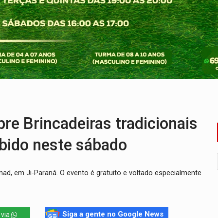
bate a drones durante exercício antiaéreo
o Oeste, CINEMAZÔNIA leva cinema amazônico a estudantes na
ado (8) de calor intenso e tempo firme
e espera, asfalto chega ao bairro Nova Esperança
na programação do Festival de Dança de Joinville
re em acidente na BR-364
 Brincadeiras tradicionais
ibido neste sábado
Inad, em Ji-Paraná. O evento é gratuito e voltado especialmente
Siga a gente no Google News
 via