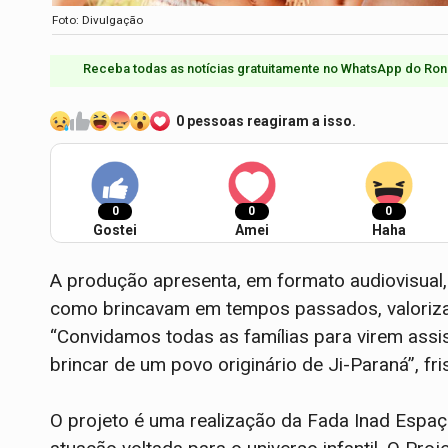
Foto: Divulgação
Receba todas as notícias gratuitamente no WhatsApp do Ron
0 pessoas reagiram a isso.
0
0
0
Gostei
Amei
Haha
A produção apresenta, em formato audiovisual
como brincavam em tempos passados, valorizan
“Convidamos todas as famílias para virem assis
brincar de um povo originário de Ji-Paraná”, fris
O projeto é uma realização da Fada Inad Espaço