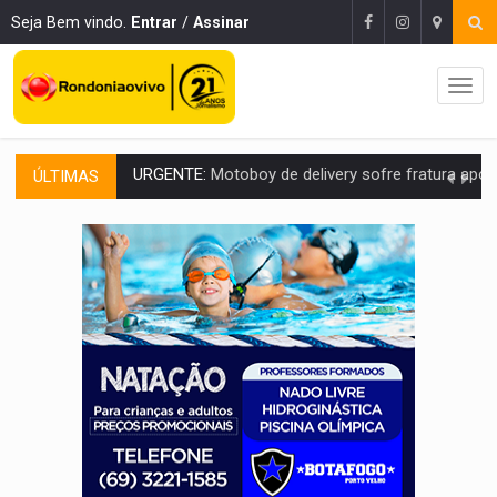
Seja Bem vindo.
Entrar
/
Assinar
ÚLTIMAS
ELEIÇÕES 2026:
Ulisses Guimarães e as nuvens no céu de Rondônia – Por 
DECISÃO REVISADA:
Nunes Marques reduz pena de Acir Gurgacz e declara pun
CONEXÃO RONDONIAOVIVO:
Museólogo Antônio Ocampo lança livro sob
ELEIÇÕES 2026:
Patrimônio de candidata a deputada federal do PL salta R$ 1 m
VÍDEO:
Quadrilha é flagrada com cerca de 200 porções
BAIRRO TEIXEIRÃO:
MPF cobra regularização fundiária da comunid
SUCESSO NA ABERTURA:
2ª Feira Rondônia Empreendedora segue no Espaço Alternativ
REESTRUTURAÇÃO:
Secretário da Seinfra de Porto Velho pede exon