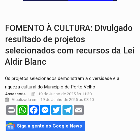
ADAILTON FÚRIA:
Assessoria denuncia suposto ataque com perfis falso
URGENTE:
Motoboy de delivery sofre fratura após mulher avançar
FOMENTO À CULTURA: Divulgado
resultado de projetos
selecionados com recursos da Lei
Aldir Blanc
Os projetos selecionados demonstram a diversidade e a
riqueza cultural do Município de Porto Velho
19 de Junho de 2025 às 11:30
Assessoria
Atualizada em : 19 de Junho de 2025 às 08:10
Print
WhatsApp
Facebook
Messenger
Twitter
Telegram
Email
Siga a gente no Google News