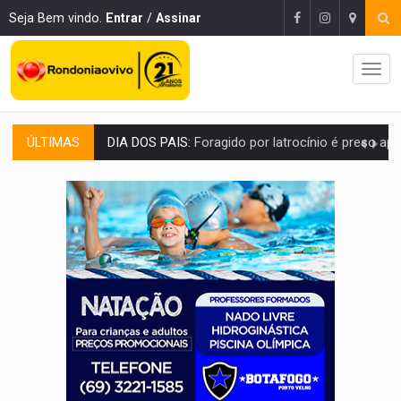
Seja Bem vindo.
Entrar
/
Assinar
ÚLTIMAS
PECHINCHA:
STJ decide que prefeitura não deve indenizar comprador de 
CAPOTAMENTO:
Motorista causa grave acidente com HR-V e f
VÍDEO:
Falso vendedor de salgados é preso por tráfico de drogas n
BATATA-DOCE E FRANGO:
Faça esse escondidinho e me convide
BARREIRA NATURAL:
Desmate da Amazônia corta chuvas no Sul e ameaça produção
:
Anvisa libera venda de medicamentos pela Shopee, mas mantém 
MAIS RIGOR:
Nova lei endurece punição por abuso sexual contra crian
POLUIÇÃO E RISCOS:
Retirada de fiação irregular avança no país e em PVH p