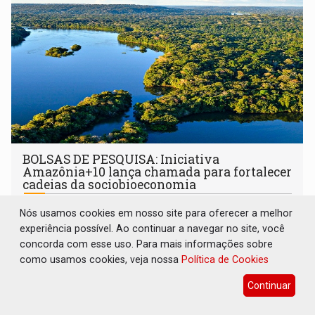
BOLSAS DE PESQUISA: Iniciativa
Amazônia+10 lança chamada para fortalecer
cadeias da sociobioeconomia
Região Norte
08 de Agosto de 2026 às 18:00
Nós usamos cookies em nosso site para oferecer a melhor
Edital de R$ 107 milhões marca o início do Programa
experiência possível. Ao continuar a navegar no site, você
Desafios da Amazônia, que apoiará projetos
concorda com esse uso. Para mais informações sobre
desenvolvidos por redes de pesquisa e inovação. A
como usamos cookies, veja nossa
Política de Cookies
submissão de pré-propostas poderá ser feita até 1º de
Continuar
setembro