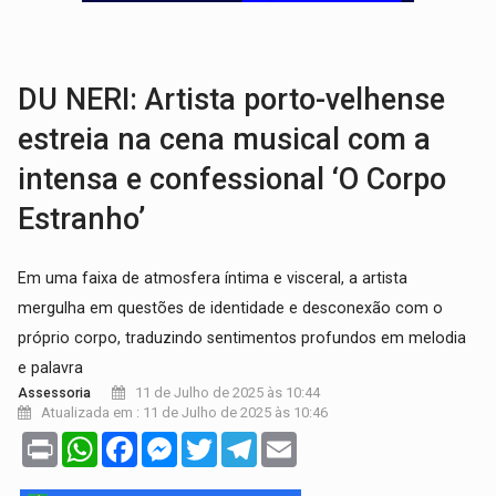
QUANTO MAIS ARDIDA, MELHOR?:
Conheça 9 tipos de pimenta e q
DIA DOS PAIS:
Foragido por latrocínio é preso após levar filho de dois anos p
DU NERI: Artista porto-velhense
estreia na cena musical com a
intensa e confessional ‘O Corpo
Estranho’
Em uma faixa de atmosfera íntima e visceral, a artista
mergulha em questões de identidade e desconexão com o
próprio corpo, traduzindo sentimentos profundos em melodia
e palavra
11 de Julho de 2025 às 10:44
Assessoria
Atualizada em : 11 de Julho de 2025 às 10:46
Print
WhatsApp
Facebook
Messenger
Twitter
Telegram
Email