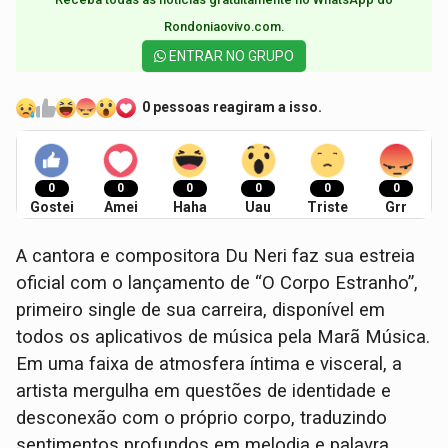
Rondoniaovivo.com.​
ENTRAR NO GRUPO
0 pessoas reagiram a isso.
0
0
0
0
0
0
Gostei
Amei
Haha
Uau
Triste
Grr
A cantora e compositora Du Neri faz sua estreia
oficial com o lançamento de “O Corpo Estranho”,
primeiro single de sua carreira, disponível em
todos os aplicativos de música pela Marã Música.
Em uma faixa de atmosfera íntima e visceral, a
artista mergulha em questões de identidade e
desconexão com o próprio corpo, traduzindo
sentimentos profundos em melodia e palavra.