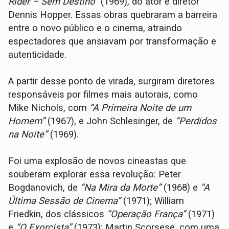
Rider – Sem Destino”
(1969), do ator e diretor
Dennis Hopper. Essas obras quebraram a barreira
entre o novo público e o cinema, atraindo
espectadores que ansiavam por transformação e
autenticidade.
A partir desse ponto de virada, surgiram diretores
responsáveis por filmes mais autorais, como
Mike Nichols, com
“A Primeira Noite de um
Homem”
(1967), e John Schlesinger, de
“Perdidos
na Noite”
(1969).
Foi uma explosão de novos cineastas que
souberam explorar essa revolução: Peter
Bogdanovich, de
“Na Mira da Morte”
(1968) e
“A
Última Sessão de Cinema”
(1971); William
Friedkin, dos clássicos
“Operação França”
(1971)
e
“O Exorcista”
(1973); Martin Scorsese, com uma