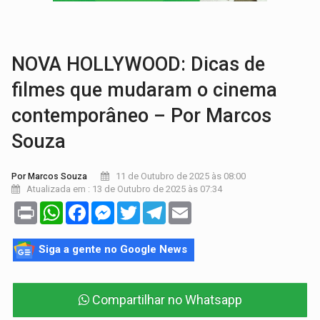
ACABOU COM PEUGEOT:
Incêndio destrói carro que era rebocado para oficina no
VÍDEO:
Ladrão é filmado furtando moto na frente do bar 
NOVA HOLLYWOOD: Dicas de
filmes que mudaram o cinema
contemporâneo – Por Marcos
Souza
11 de Outubro de 2025 às 08:00
Por Marcos Souza
Atualizada em : 13 de Outubro de 2025 às 07:34
Print
WhatsApp
Facebook
Messenger
Twitter
Telegram
Email
Siga a gente no Google News
Compartilhar no Whatsapp