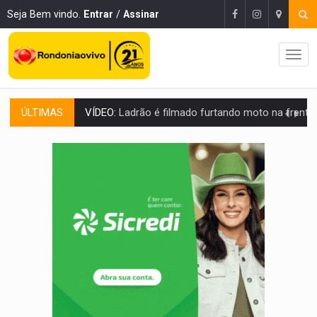
Seja Bem vindo.
Entrar
/
Assinar
ÚLTIMAS
BOLSAS DE PESQUISA:
Iniciativa Amazônia+10 lança chamada para fortalecer cadeia
MATERIAL:
Brasil tem grandes reservas de urânio, mas produz pouco e impo
VÍDEO:
Serpente capturada na fábrica da Coca-Cola é devolvid
HOMENAGEM:
Cientistas cassados pelo AI-5 se tornam pesquisadores emér
VÍDEO:
Perseguição é registrada no shopping após colombiana furtar ce
LUDOPATIA:
Apostas online começam a afetar produtividade e rotina
REFLORESTAMENTO:
Plantar árvores não será mais suficiente para comprov
OVNIS NA LUA:
Cientistas alertam para possível base secreta no satélite n