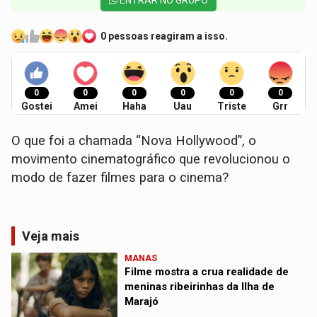
ENTRAR NO GRUPO
0 pessoas reagiram a isso.
0
0
0
0
0
0
Gostei
Amei
Haha
Uau
Triste
Grr
O que foi a chamada “Nova Hollywood”, o
movimento cinematográfico que revolucionou o
modo de fazer filmes para o cinema?
Veja mais
MANAS
Filme mostra a crua realidade de
meninas ribeirinhas da Ilha de
Marajó