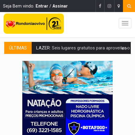
Seja Bem vindo.
Entrar
/
Assinar
ÚLTIMAS
VÍDEO:
FTICCO e Força Tática prendem membro do CV com arma e drogas em
INCLUSÃO:
Prefeitura fortalece parceria com a APAE para ampliar ações v
DEFESA:
Exército testa inovações no combate a drones durante exerc
TEMAS SOCIOAMBIENTAIS:
Em Itapuã do Oeste, CINEMAZÔNIA leva cinema amazônico 
PREVISÃO:
Interior de Rondônia terá sábado (8) de calor intenso
INFRAESTRUTURA:
Após quase 30 anos de espera, asfalto chega ao bairr
A ILHA:
Coreografia de Rondônia estreia na programação do Festival de Dan
ELEIÇÕES 2026:
Sgt. Mouza esclarece 'erro de digitação' em declaração de patrim