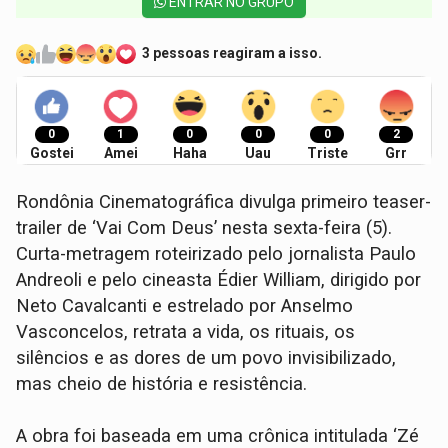
ENTRAR NO GRUPO
3 pessoas reagiram a isso.
0
1
0
0
0
2
Gostei
Amei
Haha
Uau
Triste
Grr
Rondônia Cinematográfica divulga primeiro teaser-
trailer de ‘Vai Com Deus’ nesta sexta-feira (5).
Curta-metragem roteirizado pelo jornalista Paulo
Andreoli e pelo cineasta Édier William, dirigido por
Neto Cavalcanti e estrelado por Anselmo
Vasconcelos, retrata a vida, os rituais, os
silêncios e as dores de um povo invisibilizado,
mas cheio de história e resistência.
A obra foi baseada em uma crônica intitulada ‘Zé