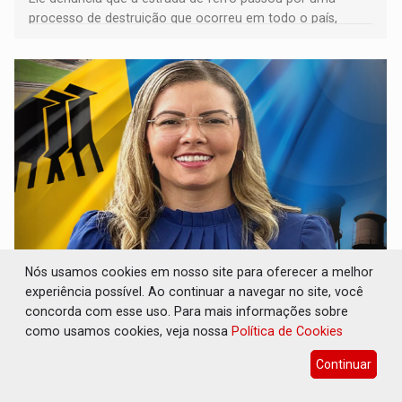
processo de destruição que ocorreu em todo o país,
devido o lobby das fabricantes de caminhões
Nós usamos cookies em nosso site para oferecer a melhor
ELEIÇÕES 2026: Patrimônio de candidata a
experiência possível. Ao continuar a navegar no site, você
deputada federal do PL salta R$ 1 mil para R$
155 mil
concorda com esse uso. Para mais informações sobre
como usamos cookies, veja nossa
Política de Cookies
Eleições 2026
07 de Agosto de 2026 às 11:45
Continuar
Vereadora Sofia Andrade declarou ocupação principal
como ‘dona de casa’ para o Tribunal Superior Eleitoral