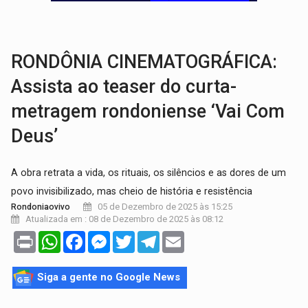
VÍDEO:
Motorista de caminhonete morre preso às ferragens em colisão com
LAZER:
Seis lugares gratuitos para aproveitar o fim de semana e
RONDÔNIA CINEMATOGRÁFICA:
Assista ao teaser do curta-
metragem rondoniense ‘Vai Com
Deus’
A obra retrata a vida, os rituais, os silêncios e as dores de um
povo invisibilizado, mas cheio de história e resistência
05 de Dezembro de 2025 às 15:25
Rondoniaovivo
Atualizada em : 08 de Dezembro de 2025 às 08:12
Print
WhatsApp
Facebook
Messenger
Twitter
Telegram
Email
Siga a gente no Google News