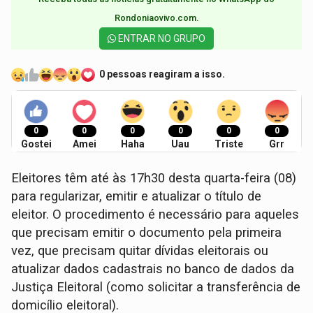
Rondoniaovivo.com.​
ENTRAR NO GRUPO
0 pessoas reagiram a isso.
0
0
0
0
0
0
Gostei
Amei
Haha
Uau
Triste
Grr
Eleitores têm até às 17h30 desta quarta-feira (08)
para regularizar, emitir e atualizar o título de
eleitor. O procedimento é necessário para aqueles
que precisam emitir o documento pela primeira
vez, que precisam quitar dívidas eleitorais ou
atualizar dados cadastrais no banco de dados da
Justiça Eleitoral (como solicitar a transferência de
domicílio eleitoral).