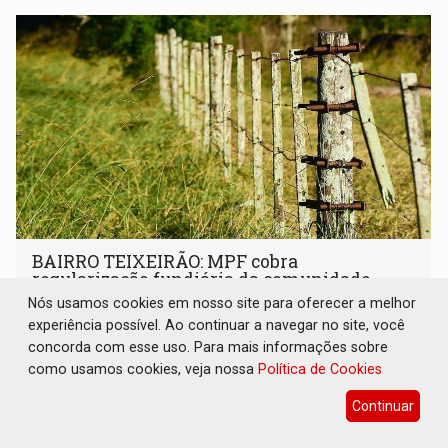
BAIRRO TEIXEIRÃO: MPF cobra
regularização fundiária da comunidade
Nova Colina
Nós usamos cookies em nosso site para oferecer a melhor
experiência possível. Ao continuar a navegar no site, você
Geral
07 de Agosto de 2026 às 11:08
concorda com esse uso. Para mais informações sobre
Após atuação do órgão, prefeitura pediu à União a
como usamos cookies, veja nossa
Política de Cookies
doação de área federal para o município, o que permitirá
a regularização de ocupantes de boa fé
Continuar