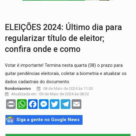
TRÁGICO:
Pai do 'Xandy Motocross' morre em acidente
VÍDEO:
Motorista de caminhonete morre preso às ferragens em colisão com
ELEIÇÕES 2024: Último dia para
regularizar título de eleitor;
confira onde e como
Votar é importante! Termina nesta quarta (08) o prazo para
quitar pendências eleitorais, coletar a biometria e atualizar os
dados cadastrais do documento
08 de Maio de 2024 às 11:03
Rondoniaovivo
Atualizada em : 09 de Maio de 2024 às 08:32
Print
WhatsApp
Facebook
Messenger
Twitter
Telegram
Email
Siga a gente no Google News