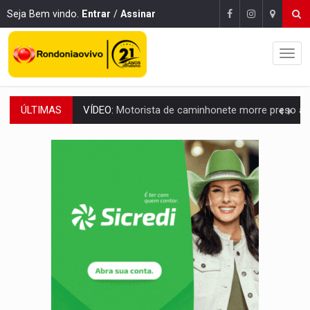
Seja Bem vindo.
Entrar
/
Assinar
ÚLTIMAS
LAZER:
Seis lugares gratuitos para aproveitar o fim de semana e
VÍDEO:
FTICCO e Força Tática prendem membro do CV com arma e drogas em
INCLUSÃO:
Prefeitura fortalece parceria com a APAE para ampliar ações v
DEFESA:
Exército testa inovações no combate a drones durante exerc
TEMAS SOCIOAMBIENTAIS:
Em Itapuã do Oeste, CINEMAZÔNIA leva cinema amazônico 
PREVISÃO:
Interior de Rondônia terá sábado (8) de calor intenso
INFRAESTRUTURA:
Após quase 30 anos de espera, asfalto chega ao bairr
A ILHA:
Coreografia de Rondônia estreia na programação do Festival de Dan