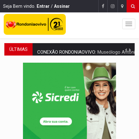
Seja Bem vindo.
Entrar
/
Assinar
ÚLTIMAS
CONEXÃO RONDONIAOVIVO:
Museólogo Antônio Ocampo lança livro sob
ELEIÇÕES 2026:
Patrimônio de candidata a deputada federal do PL salta R$ 1 m
VÍDEO:
Quadrilha é flagrada com cerca de 200 porções
BAIRRO TEIXEIRÃO:
MPF cobra regularização fundiária da comunid
SUCESSO NA ABERTURA:
2ª Feira Rondônia Empreendedora segue no Espaço Alternativ
REESTRUTURAÇÃO:
Secretário da Seinfra de Porto Velho pede exon
SAÚDE INDÍGENA:
Pirahã terão consultas e exames especializados durante 
ECONOMIA:
Dia dos pais deve movimentar R$ 8,5 bilhões e RO projet