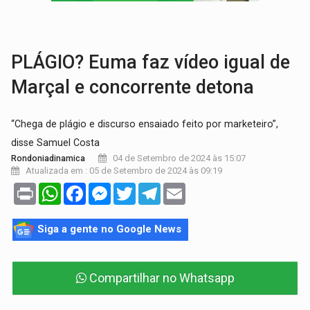
ELEIÇÕES 2026:
Ulisses Guimarães e as nuvens no céu de Rondônia – Por 
DECISÃO REVISADA:
Nunes Marques reduz pena de Acir Gurgacz e declara pun
PLÁGIO? Euma faz vídeo igual de
Marçal e concorrente detona
“Chega de plágio e discurso ensaiado feito por marketeiro”,
disse Samuel Costa
04 de Setembro de 2024 às 15:07
Rondoniadinamica
Atualizada em : 05 de Setembro de 2024 às 09:19
Print
WhatsApp
Facebook
Messenger
Twitter
Telegram
Email
Siga a gente no Google News
Compartilhar no Whatsapp