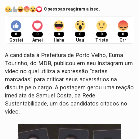
0 pessoas reagiram a isso.
0
0
0
0
0
0
Gostei
Amei
Haha
Uau
Triste
Grr
A candidata à Prefeitura de Porto Velho, Euma
Tourinho, do MDB, publicou em seu Instagram um
vídeo no qual utiliza a expressão “cartas
marcadas” para criticar seus adversários na
disputa pelo cargo. A postagem gerou uma reação
imediata de Samuel Costa, da Rede
Sustentabilidade, um dos candidatos citados no
vídeo.