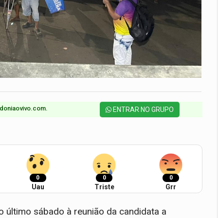
doniaovivo.com.​
ENTRAR NO GRUPO
0
0
0
Uau
Triste
Grr
 último sábado à reunião da candidata a