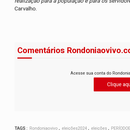
realização para a população e para os servidor
Carvalho.
Comentários Rondoniaovivo.c
Acesse sua conta do Rondonia
Clique aqu
TAGS :
Rondoniaovivo
,
eleições2024
,
eleições
,
PERÍODO