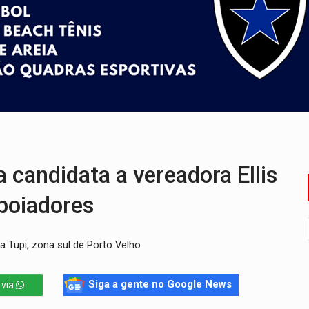
o deixa quatro mortos e um em estado grave na BR
ão nacional com participação de Marcela Bonfim
huvas isoladas nesta sexta-feira (7)
delibera greve da educação municipal em Porto Velho
e oficina de Comunicação com oportunidade de integrar equipe
ardar armas de facção é preso com revólveres e espingardas
candidata a vereadora Ellis
poiadores
la Tupi, zona sul de Porto Velho
Siga a gente no Google News
 via