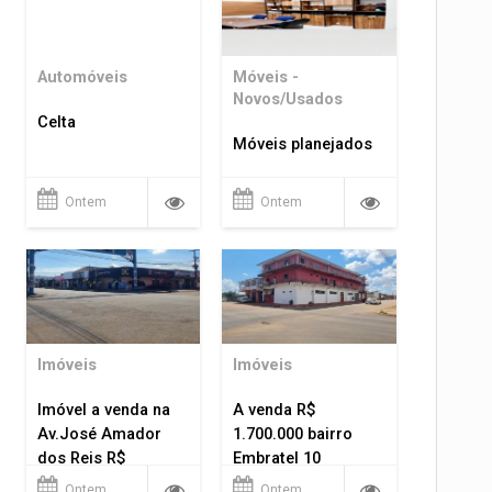
Automóveis
Móveis -
Novos/Usados
Celta
Móveis planejados
Ontem
Ontem
Imóveis
Imóveis
Imóvel a venda na
A venda R$
Av.José Amador
1.700.000 bairro
dos Reis R$
Embratel 10
1.400.000
apartamentos!
Ontem
Ontem