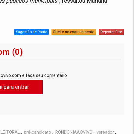
es públicos municipais”
, ressaltou Mariana
Sugestão de Pauta
Direito ao esquecimento
Reportar Erro
om (0)
ovivo.com e faça seu comentário
i para entrar
ELEITORAL
,
pré-candidato
,
RONDÔNIAAOVIVO
,
vereador
,