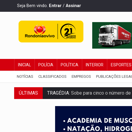
Seja Bem vindo.
Entrar
/
Assinar
INICIAL
POLÍCIA
POLÍTICA
INTERIOR
ESPORTES
NOTÍCIAS
CLASSIFICADOS
EMPREGOS
PUBLICAÇÕES LEGA
ÚLTIMAS
TRAGÉDIA:
Sobe para cinco o número de 
TRANSPORTE DE ARROZ:
MPF assegura c
DEEPFAKE:
Sancionada lei contra violência
COLEGIADO:
Brasil e Rússia discutem ene