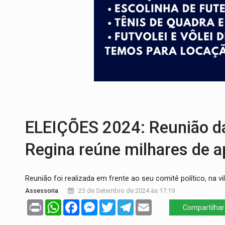
URGENTE:
Colisão entre caminhão e carr
ENCONTRO:
Amazônia Negra ganha projeç
PREVISÃO:
Porto Velho tem chances de c
SINDICATOS UNIDOS:
Assembleia Geral 
PROCESSO SELETIVO:
Rondoniaovivo abr
BRASIL CONTRA O CRIME:
Acusado de gu
ELEIÇÕES 2024: Reunião da 
Regina reúne milhares de a
Reunião foi realizada em frente ao seu comitê político, na vi
Assessoria
23 de Setembro de 2024 às 17:19
Print
WhatsApp
Facebook
Messenger
Twitter
Telegram
Email
Compartilhar