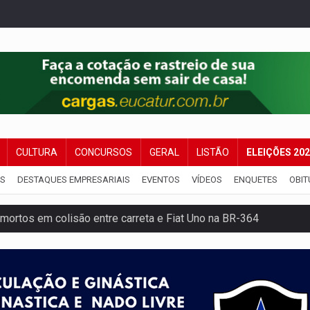
CULTURA
CONCURSOS
GERAL
LISTÃO
ELEIÇÕES 20
IS
DESTAQUES EMPRESARIAIS
EVENTOS
VÍDEOS
ENQUETES
OBIT
mortos em colisão entre carreta e Fiat Uno na BR-364
umprimento da legislação sobre transporte de cargas por em
 sexual infantil na internet e via IA
rgia nuclear, defesa e ciência em Brasília