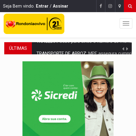
Seja Bem vindo.
Entrar
/
Assinar
ÚLTIMAS
TRANSPORTE DE ARROZ:
MPF assegura cumprimento da legislação sobre transporte d
DEEPFAKE:
Sancionada lei contra violência sexual infantil na inte
COLEGIADO:
Brasil e Rússia discutem energia nuclear, defesa e ciênc
URGENTE:
Colisão entre caminhão e carro deixa quatro mortos e um em est
ENCONTRO:
Amazônia Negra ganha projeção nacional com participação de M
PREVISÃO:
Porto Velho tem chances de chuvas isoladas nesta se
SINDICATOS UNIDOS:
Assembleia Geral delibera greve da educação municip
PROCESSO SELETIVO:
Rondoniaovivo abre oficina de Comunicação com oportunidade