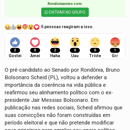
Rondoniaovivo.com.​
ENTRAR NO GRUPO
5 pessoas reagiram a isso.
2
0
2
0
0
1
Gostei
Amei
Haha
Uau
Triste
Grr
O pré-candidato ao Senado por Rondônia, Bruno
Bolsonaro Scheid (PL), voltou a defender a
importância da coerência na vida pública e
reafirmou seu alinhamento político com o ex-
presidente Jair Messias Bolsonaro. Em
publicação nas redes sociais, Scheid afirmou que
suas convicções não foram construídas em
período eleitoral e que não pretende modificar