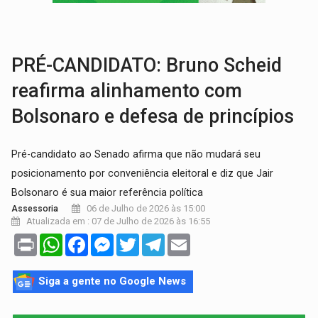
BRASIL CONTRA O CRIME:
Acusado de guardar armas de facção é preso com rev
TRAGÉDIA:
Sobe para cinco o número de mortos em colisão entre carreta e Fia
PRÉ-CANDIDATO: Bruno Scheid
reafirma alinhamento com
Bolsonaro e defesa de princípios
Pré-candidato ao Senado afirma que não mudará seu
posicionamento por conveniência eleitoral e diz que Jair
Bolsonaro é sua maior referência política
06 de Julho de 2026 às 15:00
Assessoria
Atualizada em : 07 de Julho de 2026 às 16:55
Print
WhatsApp
Facebook
Messenger
Twitter
Telegram
Email
Siga a gente no Google News