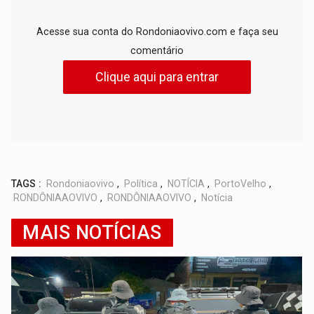
Acesse sua conta do Rondoniaovivo.com e faça seu
comentário
Clique aqui para entrar
TAGS :
Rondoniaovivo
,
Política
,
NOTÍCIA
,
PortoVelho
,
RONDÔNIAAOVIVO
,
RONDÔNIAAOVIVO
,
Notícia
MAIS NOTÍCIAS