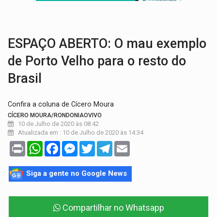
URGENTE:
Mulher é atropelada por motoboy na Aven
CIDADANIA:
2ª Agrotec terá serviços gratuitos de saúde, justiça e atendim
ESPAÇO ABERTO: O mau exemplo
de Porto Velho para o resto do
Brasil
Confira a coluna de Cícero Moura
CÍCERO MOURA/RONDONIAOVIVO
10 de Julho de 2020 às 08:42
Atualizada em : 10 de Julho de 2020 às 14:34
Print
WhatsApp
Facebook
Messenger
Twitter
Telegram
Email
Siga a gente no Google News
Compartilhar no Whatsapp