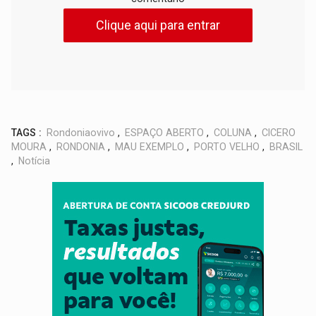
Clique aqui para entrar
TAGS :
Rondoniaovivo
,
ESPAÇO ABERTO
,
COLUNA
,
CICERO
MOURA
,
RONDONIA
,
MAU EXEMPLO
,
PORTO VELHO
,
BRASIL
,
Notícia