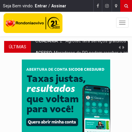
Seja Bem vindo.
Entrar
/
Assinar
ÚLTIMAS
ACESSO:
Moradores de RO podem receber a antena parabólica gratuita do B
CONEXÃO RONDONIAOVIVO:
Pré-candidato Adrian Jhonnson defende renovação da ban
COM EMENDAS:
Sejucel destina R$ 2,69 milhões para rodeios e feiras agríc
LIMERO:
São Francisco do Guaporé sedia abertura do Campeonato Estadua
ENERGISA:
Rondônia supera 5,4 mil estudantes inscritos 
LUTO NA CULTURA:
Boi Bumbá emite nota após morte de Carlos Caputo em p
Publicação Legal:
FRANCISCO DA SILVA FILHO M
URGENTE:
Mototaxista e passageira sofrem grave acidente após 