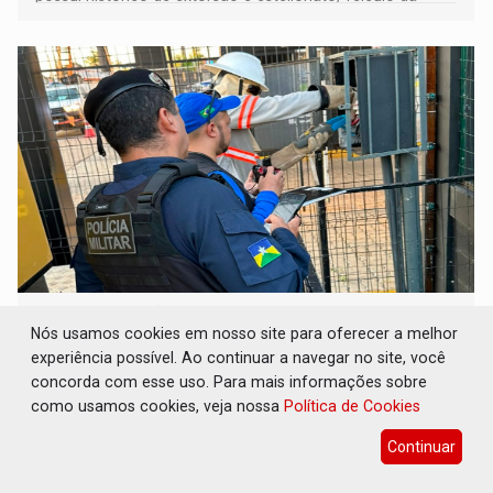
vítima foi rastreado em direção à Bolívia após o crime.
FISCALIZAÇÃO: Ações contra furto de
energia identificam irregularidades em
Nós usamos cookies em nosso site para oferecer a melhor
arena esportiva
experiência possível. Ao continuar a navegar no site, você
concorda com esse uso. Para mais informações sobre
Polícia
10 de Agosto de 2026 às 11:57
como usamos cookies, veja nossa
Política de Cookies
Fiscalizações realizadas em Porto Velho e nos distritos de
Continuar
Vista Alegre do Abunã e Extrema resultaram em uma
condução à delegacia e no desligamento de três unidades