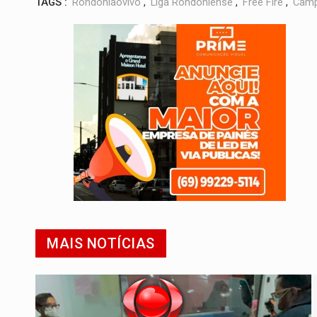
TAGS :
Rondoniaovivo
,
Liga Rondoniense
,
Free Fire
,
Camp
MAIS NOTÍCIAS