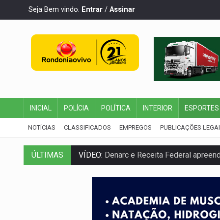
Seja Bem vindo.
Entrar
/
Assinar
INICIAL
POLÍCIA
POLÍTICA
INTERIOR
ESPORTES
NOTÍCIAS
CLASSIFICADOS
EMPREGOS
PUBLICAÇÕES LEGA
VÍDEO:
Denarc e Receita Federal apreen
ÚLTIMAS
OPERAÇÃO DA PC:
Membros do CV são p
ENTRADA GRATUITA:
Espetáculo As Mari
VÍDEO:
Três são presos após furto de mo
CELEBRAÇÃO:
Cerejeiras completa 43 a