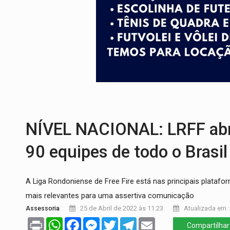
SAÚDE:
Anvisa desmente boato sobre pre
VÍDEO:
Pitbulls fogem de residência e a
AÇÃO CONJUNTA:
Forças policiais apre
PF ESTÁ APURANDO:
Flávio Bolsonaro e
GRAVE:
Homem é esfaqueado no peito dur
NÍVEL NACIONAL: LRFF ab
90 equipes de todo o Brasil
A Liga Rondoniense de Free Fire está nas principais plataf
mais relevantes para uma assertiva comunicação
Assessoria
25 de Abril de 2022 às 11:23
Atualizada em :
Print
WhatsApp
Facebook
Messenger
Twitter
Telegram
Email
Compartilhar