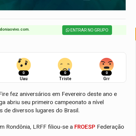
doniaovivo.com.​
ENTRAR NO GRUPO
0
0
0
Uau
Triste
Grr
ire fez aniversários em Fevereiro deste ano e
ga abriu seu primeiro campeonato a nível
s de diversos lugares do Brasil.
m Rondônia, LRFF filiou-se a
FROESP
Federação