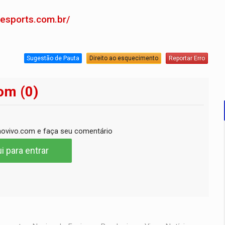
ffesports.com.br/
Sugestão de Pauta
Direito ao esquecimento
Reportar Erro
om (0)
ovivo.com e faça seu comentário
i para entrar