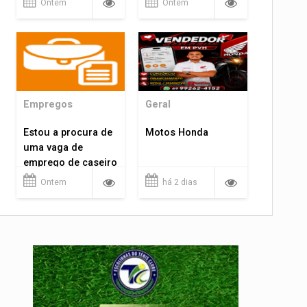
Ontem
Ontem
Empregos
Geral
Estou a procura de
Motos Honda
uma vaga de
emprego de caseiro
em porto velho
Ontem
há 2 dias
rondônia