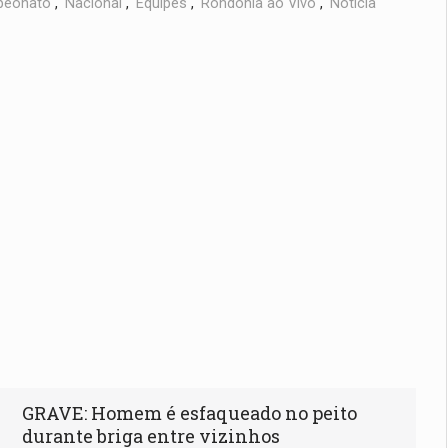
eonato
,
Nacional
,
Equipes
,
Rondonia ao Vivo
,
Notícia
GRAVE: Homem é esfaqueado no peito
durante briga entre vizinhos