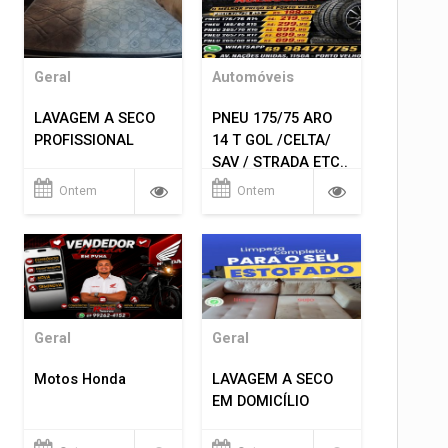
Geral
Automóveis
LAVAGEM A SECO
PNEU 175/75 ARO
PROFISSIONAL
14 T GOL /CELTA/
SAV / STRADA ETC..
R$ 219,99
Ontem
Ontem
MONTAGEM GRATIS
Geral
Geral
Motos Honda
LAVAGEM A SECO
EM DOMICÍLIO