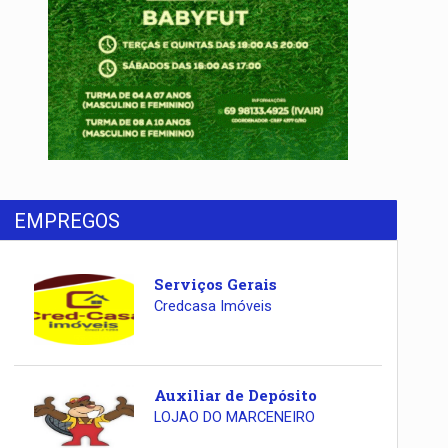
EMPREGOS
Serviços Gerais
Credcasa Imóveis
Auxiliar de Depósito
LOJAO DO MARCENEIRO