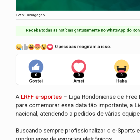
Foto: Divulgação
Receba todas as notícias gratuitamente no WhatsApp do Ron
0 pessoas reagiram a isso.
0
0
0
Gostei
Amei
Haha
A
LRFF e-sportes
– Liga Rondoniense de Free F
para comemorar essa data tão importante, a Li
nacional, atendendo a pedidos de várias equipe
Buscando sempre profissionalizar o e-Sports e
rondoniense de esportes eletrônicos.