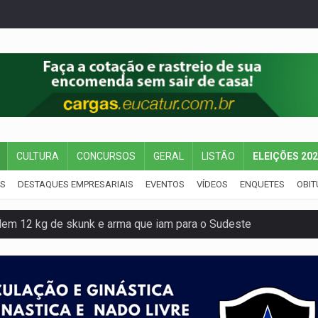
CULTURA
CONCURSOS
GERAL
LISTÃO
ELEIÇÕES 20
IS
DESTAQUES EMPRESARIAIS
EVENTOS
VÍDEOS
ENQUETES
OBIT
dem 12 kg de skunk e arma que iam para o Sudeste
resos com armas e drogas após crime de tortur@
as Somos Nós será apresentado na capital
tocicleta em frente de academia
nos de emancipação com programação esportiva