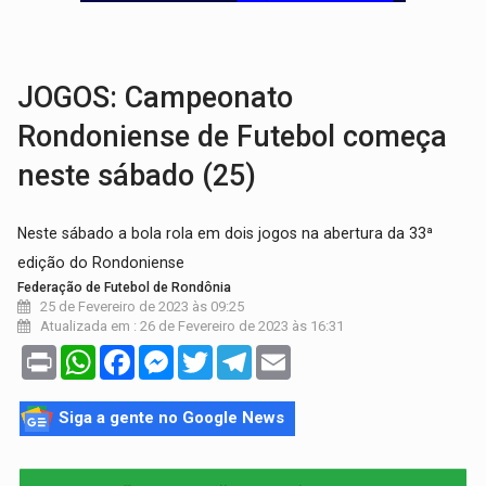
DIA DOS PAIS:
Foragido por latrocínio é preso após levar filho de dois anos p
PECHINCHA:
STJ decide que prefeitura não deve indenizar comprador de 
JOGOS: Campeonato
Rondoniense de Futebol começa
neste sábado (25)
Neste sábado a bola rola em dois jogos na abertura da 33ª
edição do Rondoniense
Federação de Futebol de Rondônia
25 de Fevereiro de 2023 às 09:25
Atualizada em : 26 de Fevereiro de 2023 às 16:31
Print
WhatsApp
Facebook
Messenger
Twitter
Telegram
Email
Siga a gente no Google News