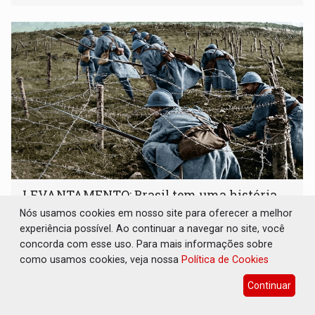
LEVANTAMENTO: Brasil tem uma história
marcada por guerras, revoltas e conflitos
Nós usamos cookies em nosso site para oferecer a melhor
sangrentos
experiência possível. Ao continuar a navegar no site, você
Brasil e Mundo
08 de Agosto de 2026 às 15:00
concorda com esse uso. Para mais informações sobre
como usamos cookies, veja nossa
Política de Cookies
Da Cabanagem à Guerra do Paraguai, diferentes conflitos
deixaram dezenas de milhares de mortos e revelam que a
Continuar
formação do Brasil foi marcada por disputas políticas,
territoriais e sociais