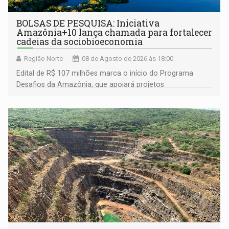
BOLSAS DE PESQUISA: Iniciativa
Amazônia+10 lança chamada para fortalecer
cadeias da sociobioeconomia
Região Norte
08 de Agosto de 2026 às 18:00
Edital de R$ 107 milhões marca o início do Programa
Desafios da Amazônia, que apoiará projetos
desenvolvidos por redes de pesquisa e inovação. A
submissão de pré-propostas poderá ser feita até 1º de
setembro