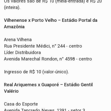
Os valores são de R$ 10 (meia-entrada) e R$ 20
(inteira).
Vilhenense x Porto Velho – Estádio Portal da
Amazônia
Arena Vilhena
Rua Presidente Médici, n° 244 - centro
Líder Distribuidora
Avenida Marechal Rondon, n° 4598 - centro
Ingresso de R$ 10 (valor-único).
Real Ariquemes x Guaporé – Estádio Gentil
Valério
Casa do Esporte
Avenida Tancredo Neves, 1391 - setor 3