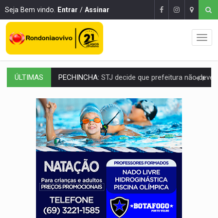
Seja Bem vindo.
Entrar
/
Assinar
ÚLTIMAS
CAPOTAMENTO:
Motorista causa grave acidente com HR-V e f
VÍDEO:
Falso vendedor de salgados é preso por tráfico de drogas n
BATATA-DOCE E FRANGO:
Faça esse escondidinho e me convide
BARREIRA NATURAL:
Desmate da Amazônia corta chuvas no Sul e ameaça produção
:
Anvisa libera venda de medicamentos pela Shopee, mas mantém 
MAIS RIGOR:
Nova lei endurece punição por abuso sexual contra crian
POLUIÇÃO E RISCOS:
Retirada de fiação irregular avança no país e em PVH p
VÍDEO:
Armado com machado, homem ameaça matar sobrinha grávida e com