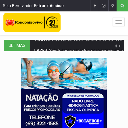
Seja Bem vindo.
Entrar
/
Assinar
ÚLTIMAS
LAZER:
Seis lugares gratuitos para aproveitar o fim de semana e
VÍDEO:
FTICCO e Força Tática prendem membro do CV com arma e drogas em
INCLUSÃO:
Prefeitura fortalece parceria com a APAE para ampliar ações v
DEFESA:
Exército testa inovações no combate a drones durante exerc
TEMAS SOCIOAMBIENTAIS:
Em Itapuã do Oeste, CINEMAZÔNIA leva cinema amazônico 
PREVISÃO:
Interior de Rondônia terá sábado (8) de calor intenso
INFRAESTRUTURA:
Após quase 30 anos de espera, asfalto chega ao bairr
A ILHA:
Coreografia de Rondônia estreia na programação do Festival de Dan