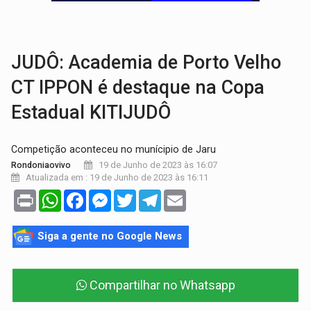
TRÁGICO:
Pai do 'Xandy Motocross' morre em acidente
VÍDEO:
Motorista de caminhonete morre preso às ferragens em colisão com
JUDÔ: Academia de Porto Velho
CT IPPON é destaque na Copa
Estadual KITIJUDÔ
Competição aconteceu no munícipio de Jaru
19 de Junho de 2023 às 16:07
Rondoniaovivo
Atualizada em : 19 de Junho de 2023 às 16:11
Print
WhatsApp
Facebook
Messenger
Twitter
Telegram
Email
Siga a gente no Google News
Compartilhar no Whatsapp