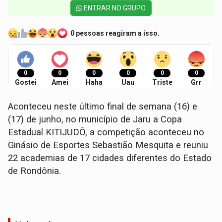
ENTRAR NO GRUPO
0 pessoas reagiram a isso.
0
0
0
0
0
0
Gostei
Amei
Haha
Uau
Triste
Grr
Aconteceu neste último final de semana (16) e
(17) de junho, no município de Jaru a Copa
Estadual KITIJUDÔ, a competição aconteceu no
Ginásio de Esportes Sebastião Mesquita e reuniu
22 academias de 17 cidades diferentes do Estado
de Rondônia.