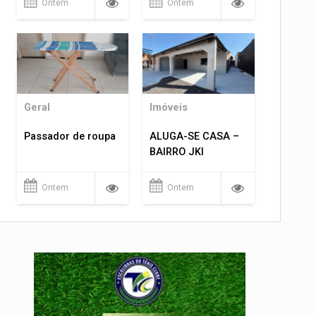
Ontem
Ontem
Geral
Imóveis
Passador de roupa
ALUGA-SE CASA –
BAIRRO JKI
Ontem
Ontem