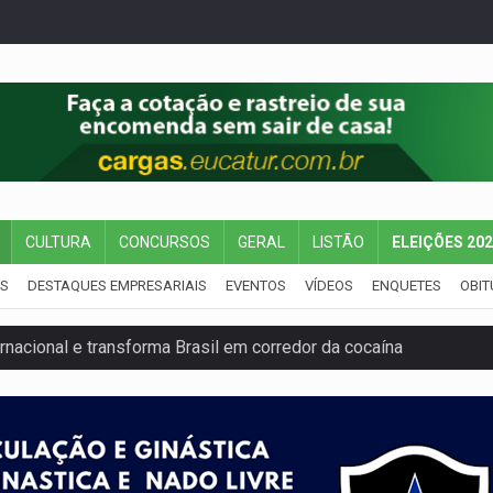
CULTURA
CONCURSOS
GERAL
LISTÃO
ELEIÇÕES 20
IS
DESTAQUES EMPRESARIAIS
EVENTOS
VÍDEOS
ENQUETES
OBIT
nacional e transforma Brasil em corredor da cocaína
Antônio Ocampo conduz a história de uma ferrovia desgoverna
em ao Iphan recuperação de área atingida por erosão na EFMM
ta de carne assada para o almoço e o jantar