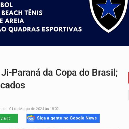
 professores em PVH é considerada ilegal pela Justiça
r mistura mistério e filmagens quase reais – Por Marcos Souza
ao Governo e apresenta diagnóstico sobre RO
 representam 52% do eleitorado de Rondônia em 2026
mm durante abordagem da Força Tática na zona Sul
ença em PVH e transforma Aramix em Super Nova Era
i-Paraná da Copa do Brasil;
ficados
 em : 01 de Março de 2024 às 18:02
Siga a gente no Google News
 via