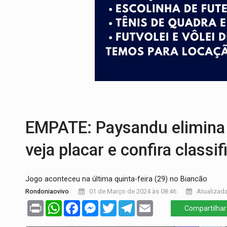
PREJUÍZO AOS ESTUDANTES:
Greve dos
POSSESSÃO DE DEBORAH LOGAN:
Terro
TRANSPARÊNCIA:
TCE reúne candidatos 
ELAS DECIDEM:
Mulheres são maioria e
NO CARRO:
Homem é preso com pistola 9
EXPANSÃO:
Grupo Nova Era amplia pres
EMPATE: Paysandu elimina J
veja placar e confira classi
Jogo aconteceu na última quinta-feira (29) no Biancão
Rondoniaovivo
01 de Março de 2024 às 08:46
Atualizada
Print
WhatsApp
Facebook
Messenger
Twitter
Telegram
Email
Compartilhar