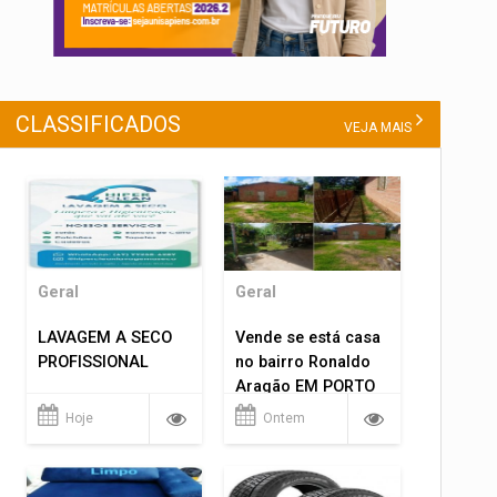
CLASSIFICADOS
VEJA MAIS
Geral
Geral
LAVAGEM A SECO
Vende se está casa
PROFISSIONAL
no bairro Ronaldo
Aragão EM PORTO
VELHO RO.
Hoje
Ontem