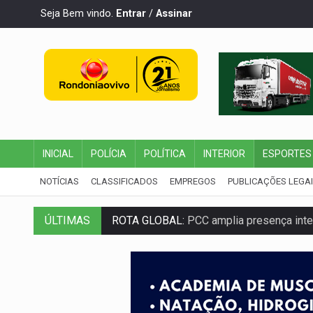
Seja Bem vindo.
Entrar
/
Assinar
INICIAL
POLÍCIA
POLÍTICA
INTERIOR
ESPORTES
NOTÍCIAS
CLASSIFICADOS
EMPREGOS
PUBLICAÇÕES LEGA
ÚLTIMAS
ROTA GLOBAL:
PCC amplia presença inter
CONEXÃO RONDONIAOVIVO:
Museólogo 
EXTENSÃO DE DANOS:
Ferroviários ped
VARIANDO O CARDÁPIO:
Veja essa recei