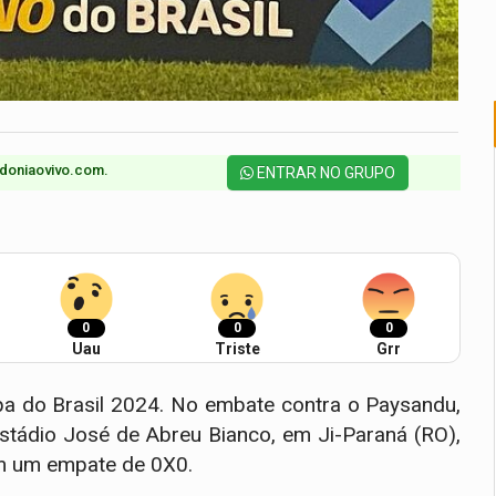
doniaovivo.com.​
ENTRAR NO GRUPO
0
0
0
Uau
Triste
Grr
opa do Brasil 2024. No embate contra o Paysandu,
 Estádio José de Abreu Bianco, em Ji-Paraná (RO),
em um empate de 0X0.