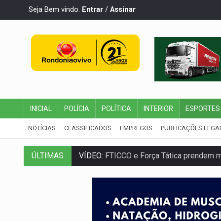
Seja Bem vindo.
Entrar
/
Assinar
INICIAL
POLÍCIA
POLÍTICA
INTERIOR
ESPORTES
NOTÍCIAS
CLASSIFICADOS
EMPREGOS
PUBLICAÇÕES LEGA
ÚLTIMAS
VÍDEO:
FTICCO e Força Tática prendem 
INCLUSÃO:
Prefeitura fortalece parceri
DEFESA:
Exército testa inovações no com
TEMAS SOCIOAMBIENTAIS:
Em Itapuã d