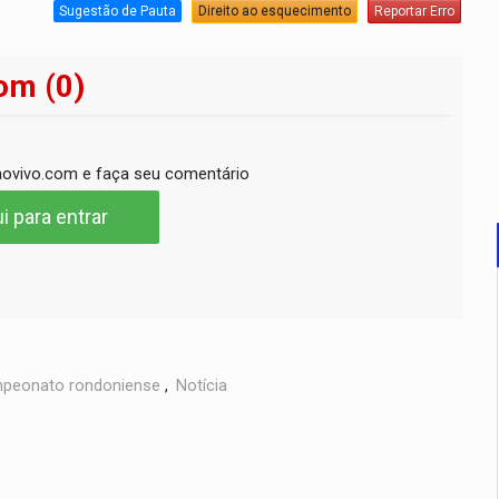
Sugestão de Pauta
Direito ao esquecimento
Reportar Erro
om (0)
ovivo.com e faça seu comentário
i para entrar
peonato rondoniense
,
Notícia