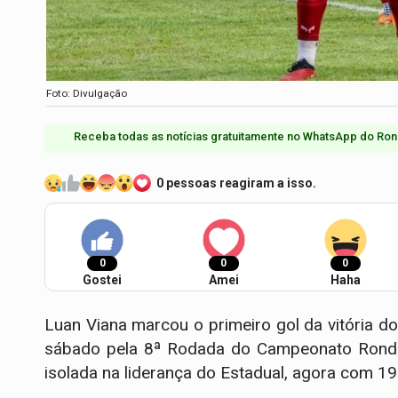
Foto: Divulgação
Receba todas as notícias gratuitamente no WhatsApp do Ron
0 pessoas reagiram a isso.
0
0
0
Gostei
Amei
Haha
Luan Viana marcou o primeiro gol da vitória d
sábado pela 8ª Rodada do Campeonato Rondo
isolada na liderança do Estadual, agora com 19