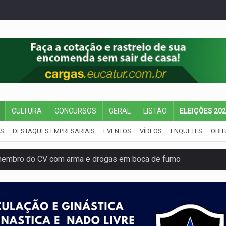
CULTURA
CONCURSOS
GERAL
LISTÃO
ELEIÇÕES 20
IS
DESTAQUES EMPRESARIAIS
EVENTOS
VÍDEOS
ENQUETES
OBIT
membro do CV com arma e drogas em boca de fumo
a com a APAE para ampliar ações voltadas a PCD's
bate a drones durante exercício antiaéreo
o Oeste, CINEMAZÔNIA leva cinema amazônico a estudantes na