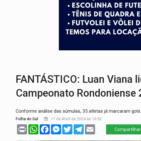
PREVISÃO:
Interior de Rondônia terá sáb
INFRAESTRUTURA:
Após quase 30 anos d
A ILHA:
Coreografia de Rondônia estreia 
ELEIÇÕES 2026:
Sgt. Mouza esclarece 'e
JUDICIÁRIO:
Sinjur parabeniza servidores
LAZER:
Seis lugares gratuitos para apro
FANTÁSTICO: Luan Viana lid
Campeonato Rondoniense 
Conforme análise das súmulas, 35 atletas já marcaram gols
Folha do Sul
17 de Abril de 2024 às 16:52
Print
WhatsApp
Facebook
Messenger
Twitter
Telegram
Email
Compartilhar