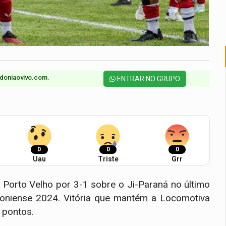
doniaovivo.com.​
ENTRAR NO GRUPO
0
0
0
Uau
Triste
Grr
o Porto Velho por 3-1 sobre o Ji-Paraná no último
niense 2024. Vitória que mantém a Locomotiva
 pontos.