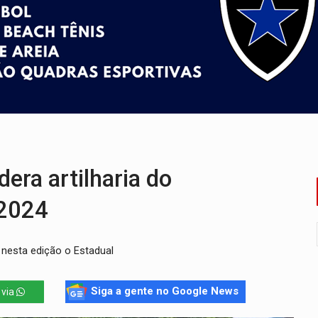
ado (8) de calor intenso e tempo firme
e espera, asfalto chega ao bairro Nova Esperança
na programação do Festival de Dança de Joinville
rro de digitação' em declaração de patrimônio de R$ 29 mi
 pelo adicional de incentivo com efeitos retroativos
veitar o fim de semana em Porto Velho
era artilharia do
2024
 nesta edição o Estadual
Siga a gente no Google News
 via