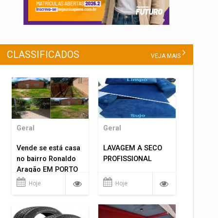
CLASSIFICADOS
VEJA MAIS
Geral
Geral
Vende se está casa
LAVAGEM A SECO
no bairro Ronaldo
PROFISSIONAL
Aragão EM PORTO
VELHO RO.
Hoje
Hoje