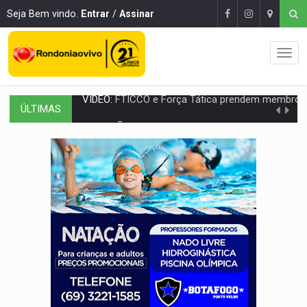
Seja Bem vindo.
Entrar
/
Assinar
ÚLTIMAS
INCLUSÃO:
Prefeitura fortalece parceria com a APAE para ampliar ações v
DEFESA:
Exército testa inovações no combate a drones durante exerc
TEMAS SOCIOAMBIENTAIS:
Em Itapuã do Oeste, CINEMAZÔNIA leva cinema amazônico 
PREVISÃO:
Interior de Rondônia terá sábado (8) de calor intenso
INFRAESTRUTURA:
Após quase 30 anos de espera, asfalto chega ao bairr
A ILHA:
Coreografia de Rondônia estreia na programação do Festival de Dan
ELEIÇÕES 2026:
Sgt. Mouza esclarece 'erro de digitação' em declaração de patrim
JUDICIÁRIO:
Sinjur parabeniza servidores pelo adicional de incentivo com ef