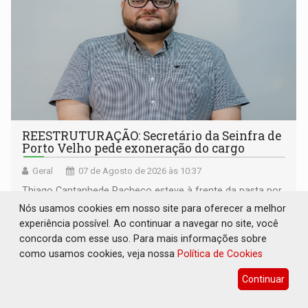
REESTRUTURAÇÃO: Secretário da Seinfra de
Porto Velho pede exoneração do cargo
Geral
07 de Agosto de 2026 às 10:37
Thiago Cantanhede Pacheco esteve à frente da pasta por
pouco mais de um ano
Nós usamos cookies em nosso site para oferecer a melhor
experiência possível. Ao continuar a navegar no site, você
concorda com esse uso. Para mais informações sobre
como usamos cookies, veja nossa
Política de Cookies
Continuar