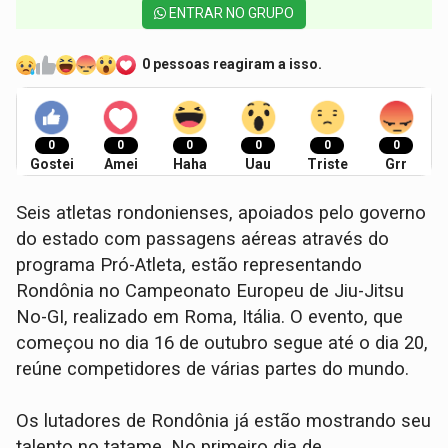
ENTRAR NO GRUPO
0 pessoas reagiram a isso.
0
0
0
0
0
0
Gostei
Amei
Haha
Uau
Triste
Grr
Seis atletas rondonienses, apoiados pelo governo
do estado com passagens aéreas através do
programa Pró-Atleta, estão representando
Rondônia no Campeonato Europeu de Jiu-Jitsu
No-GI, realizado em Roma, Itália. O evento, que
começou no dia 16 de outubro segue até o dia 20,
reúne competidores de várias partes do mundo.
Os lutadores de Rondônia já estão mostrando seu
talento no tatame. No primeiro dia de