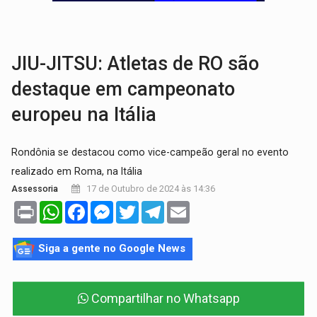
LAZER:
Seis lugares gratuitos para aproveitar o fim de semana e
VÍDEO:
FTICCO e Força Tática prendem membro do CV com arma e drogas em
JIU-JITSU: Atletas de RO são
destaque em campeonato
europeu na Itália
Rondônia se destacou como vice-campeão geral no evento
realizado em Roma, na Itália
17 de Outubro de 2024 às 14:36
Assessoria
Print
WhatsApp
Facebook
Messenger
Twitter
Telegram
Email
Siga a gente no Google News
Compartilhar no Whatsapp