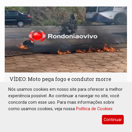
VÍDEO: Moto pega fogo e condutor morre
após colisão com carreta na BR-364
Nós usamos cookies em nosso site para oferecer a melhor
Polícia
05 de Agosto de 2026 às 14:50
experiência possível. Ao continuar a navegar no site, você
concorda com esse uso. Para mais informações sobre
Área foi isolada para os trabalhos da Perícia Técnica e da
como usamos cookies, veja nossa
Política de Cookies
Polícia Rodoviária Federal (PRF)
Continuar