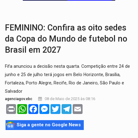
GRAVE:
Homem é esfaqueado no peito durante briga ent
VÍDEO:
Denarc e Receita Federal apreendem 12 kg de skunk e arma que iam
FEMININO: Confira as oito sedes
da Copa do Mundo de futebol no
Brasil em 2027
Fifa anunciou a decisão nesta quarta. Competição entre 24 de
junho e 25 de julho terá jogos em Belo Horizonte, Brasília,
Fortaleza, Porto Alegre, Recife, Rio de Janeiro, São Paulo e
Salvador
08 de Maio de 2025 às 08:16
agenciagov.ebc
Print
WhatsApp
Facebook
Messenger
Twitter
Telegram
Email
Siga a gente no Google News