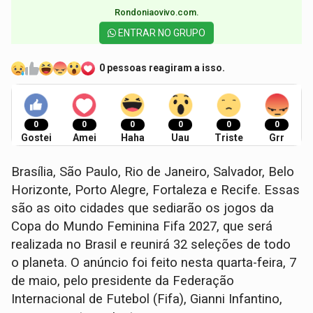
Rondoniaovivo.com.​
ENTRAR NO GRUPO
0 pessoas reagiram a isso.
0
0
0
0
0
0
Gostei
Amei
Haha
Uau
Triste
Grr
Brasília, São Paulo, Rio de Janeiro, Salvador, Belo
Horizonte, Porto Alegre, Fortaleza e Recife. Essas
são as oito cidades que sediarão os jogos da
Copa do Mundo Feminina Fifa 2027, que será
realizada no Brasil e reunirá 32 seleções de todo
o planeta. O anúncio foi feito nesta quarta-feira, 7
de maio, pelo presidente da Federação
Internacional de Futebol (Fifa), Gianni Infantino,