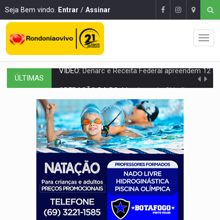
Seja Bem vindo.
Entrar
/
Assinar
ÚLTIMAS
OPERAÇÃO DA PC:
Membros do CV são presos com armas e drogas após c
ENTRADA GRATUITA:
Espetáculo As Marias Somos Nós será apresen
VÍDEO:
Três são presos após furto de motocicleta em frente
CELEBRAÇÃO:
Cerejeiras completa 43 anos de emancipação com progra
SAÚDE:
Anvisa desmente boato sobre presença de plástico ou petr
VÍDEO:
Pitbulls fogem de residência e atacam casal de idosos 
AÇÃO CONJUNTA:
Forças policiais apreendem cerca de 1kg de our
PF ESTÁ APURANDO:
Flávio Bolsonaro escolhe Alfredo Gaspar como vice, alvo de d