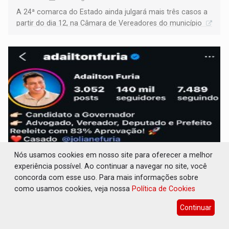
A 24ª comarca do Estado ainda julgará mais três casos a
partir do dia 12, na Câmara de Vereadores do município
Nós usamos cookies em nosso site para oferecer a melhor
experiência possível. Ao continuar a navegar no site, você
ADAILTON FÚRIA: Assessoria denuncia
concorda com esse uso. Para mais informações sobre
suposto ataque com perfis falsos no
como usamos cookies, veja nossa
Política de Cookies
Instagram
Continuar
Eleições 2026
07 de Agosto de 2026 às 14:28
Assessoria afirma que cerca de 10 mil seguidores