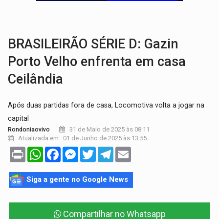
ROTA GLOBAL:
PCC amplia presença internacional e transforma Brasil em cor
CONEXÃO RONDONIAOVIVO:
Museólogo Antônio Ocampo conduz a história de uma
BRASILEIRÃO SÉRIE D: Gazin
Porto Velho enfrenta em casa
Ceilândia
Após duas partidas fora de casa, Locomotiva volta a jogar na
capital
31 de Maio de 2025 às 08:11
Rondoniaovivo
Atualizada em : 01 de Junho de 2025 às 13:55
Print
WhatsApp
Facebook
Messenger
Twitter
Telegram
Email
Siga a gente no Google News
Compartilhar no Whatsapp