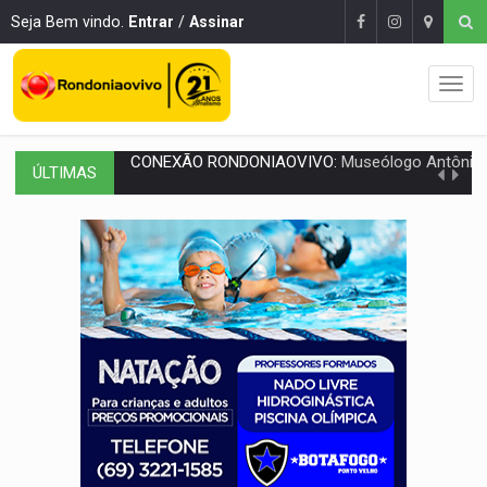
Seja Bem vindo.
Entrar
/
Assinar
ÚLTIMAS
EXTENSÃO DE DANOS:
Ferroviários pedem ao Iphan recuperação de área atingid
VARIANDO O CARDÁPIO:
Veja essa receita de carne assada para o a
PREJUÍZO AOS ESTUDANTES:
Greve dos professores em PVH é considerada 
POSSESSÃO DE DEBORAH LOGAN:
Terror mistura mistério e filmagens quase
TRANSPARÊNCIA:
TCE reúne candidatos ao Governo e apresenta diagnó
ELAS DECIDEM:
Mulheres são maioria e representam 52% do eleitorado de 
NO CARRO:
Homem é preso com pistola 9mm durante abordagem da Força Tát
TRÁGICO:
Pai do 'Xandy Motocross' morre em acidente