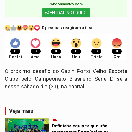
Rondoniaovivo.com.​
ENTRAR NO GRUPO
0 pessoas reagiram a isso.
0
0
0
0
0
0
Gostei
Amei
Haha
Uau
Triste
Grr
O próximo desafio do Gazin Porto Velho Esporte
Clube pelo Campeonato Brasileiro Série D será
nesse sábado dia (31), na capital.
Veja mais
JIR
Definidas equipes que irão